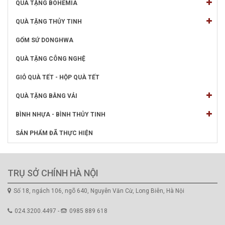
QUÀ TẶNG BOHEMIA
QUÀ TẶNG THỦY TINH
GỐM SỨ DONGHWA
QUÀ TẶNG CÔNG NGHỆ
GIỎ QUÀ TẾT - HỘP QUÀ TẾT
QUÀ TẶNG BẰNG VẢI
BÌNH NHỰA - BÌNH THỦY TINH
SẢN PHẨM ĐÃ THỰC HIỆN
TRỤ SỞ CHÍNH HÀ NỘI
Số 18, ngách 106, ngõ 640, Nguyễn Văn Cừ, Long Biên, Hà Nội
024.3200.4497 -
0985 889 618