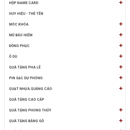
HỘP NAME CARD
HUY HIỆU - THẺ TÊN
MÓC KHÓA
MŨ BẢO HIỂM
ĐỒNG PHỤC
Ô DÙ
QUÀ TẶNG PHA LÊ
PIN SẠC DỰ PHÒNG
QUẠT NHỰA QUẢNG CÁO
QUÀ TẶNG CAO CẤP
QUÀ TẶNG PHONG THỦY
QUÀ TẶNG BẰNG GỖ