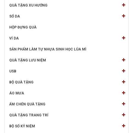
QUÀ TẶNG XU HƯỚNG
SỔ DA
HỘP ĐỰNG QUÀ
VÍ DA
SẢN PHẨM LÀM TỰ NHỰA SINH HỌC LÚA MÌ
QUÀ TẶNG LƯU NIỆM
USB
BỘ QUÀ TẶNG
ÁO MƯA
ẤM CHÉN QUÀ TẶNG
QUÀ TẶNG TRANG TRÍ
BỘ SỐ KỶ NIỆM