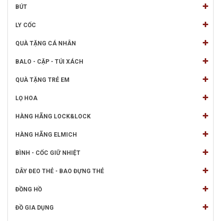
BÚT
LY CỐC
QUÀ TẶNG CÁ NHÂN
BALO - CẶP - TÚI XÁCH
QUÀ TẶNG TRẺ EM
LỌ HOA
HÀNG HÃNG LOCK&LOCK
HÀNG HÃNG ELMICH
BÌNH - CỐC GIỮ NHIỆT
DÂY ĐEO THẺ - BAO ĐỰNG THẺ
ĐỒNG HỒ
ĐỒ GIA DỤNG