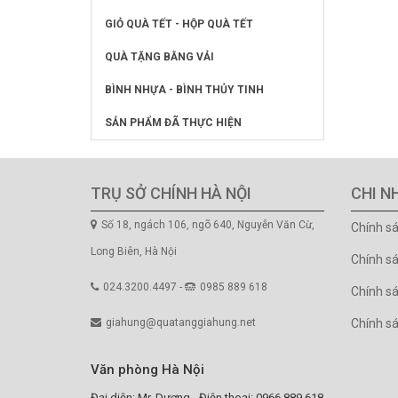
GIỎ QUÀ TẾT - HỘP QUÀ TẾT
QUÀ TẶNG BẰNG VẢI
BÌNH NHỰA - BÌNH THỦY TINH
SẢN PHẨM ĐÃ THỰC HIỆN
TRỤ SỞ CHÍNH HÀ NỘI
CHI N
Số 18, ngách 106, ngõ 640, Nguyễn Văn Cừ,
Chính s
Long Biên, Hà Nội
Chính s
024.3200.4497 -
0985 889 618
Chính sá
giahung@quatanggiahung.net
Chính s
Văn phòng Hà Nội
Đại diện: Mr. Dương - Điện thoại: 0966.889.618