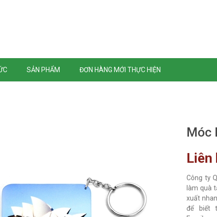
TỨC
SẢN PHẨM
ĐƠN HÀNG MỚI THỰC HIỆN
Móc 
Liên
Công ty 
làm quà t
xuất nhan
để biết 