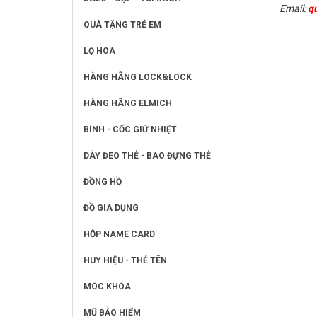
Email:
q
QUÀ TẶNG TRẺ EM
LỌ HOA
HÀNG HÃNG LOCK&LOCK
HÀNG HÃNG ELMICH
BÌNH - CỐC GIỮ NHIỆT
DÂY ĐEO THẺ - BAO ĐỰNG THẺ
ĐỒNG HỒ
ĐỒ GIA DỤNG
HỘP NAME CARD
HUY HIỆU - THẺ TÊN
MÓC KHÓA
MŨ BẢO HIỂM