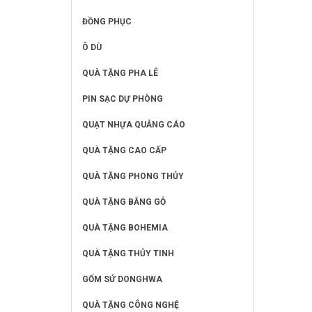
ĐỒNG PHỤC
Ô DÙ
QUÀ TẶNG PHA LÊ
PIN SẠC DỰ PHÒNG
QUẠT NHỰA QUẢNG CÁO
QUÀ TẶNG CAO CẤP
QUÀ TẶNG PHONG THỦY
QUÀ TẶNG BẰNG GỖ
QUÀ TẶNG BOHEMIA
QUÀ TẶNG THỦY TINH
GỐM SỨ DONGHWA
QUÀ TẶNG CÔNG NGHỆ