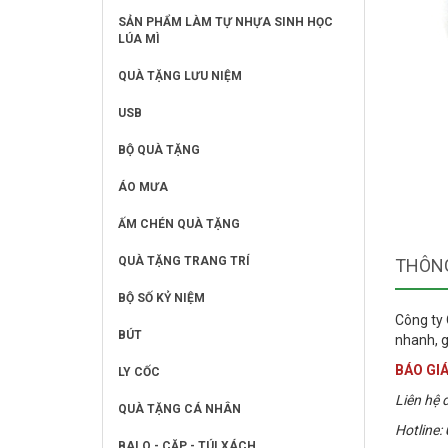
SẢN PHẨM LÀM TỰ NHỰA SINH HỌC
LÚA MÌ
QUÀ TẶNG LƯU NIỆM
USB
BỘ QUÀ TẶNG
ÁO MƯA
ẤM CHÉN QUÀ TẶNG
QUÀ TẶNG TRANG TRÍ
THÔNG
BỘ SỐ KỶ NIỆM
Công ty
BÚT
nhanh, g
BÁO GIÁ
LY CỐC
Liên hệ đ
QUÀ TẶNG CÁ NHÂN
Hotline:
BALO - CẶP - TÚI XÁCH