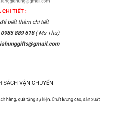
uatanggiahung@gmail.com
 CHI TIẾT :
để biết thêm chi tiết
:
0985 889 618
( Ms Thư)
iahunggifts@gmail.com
H SÁCH VẬN CHUYỂN
 hàng, quà tặng sự kiện. Chất lượng cao, sản xuất