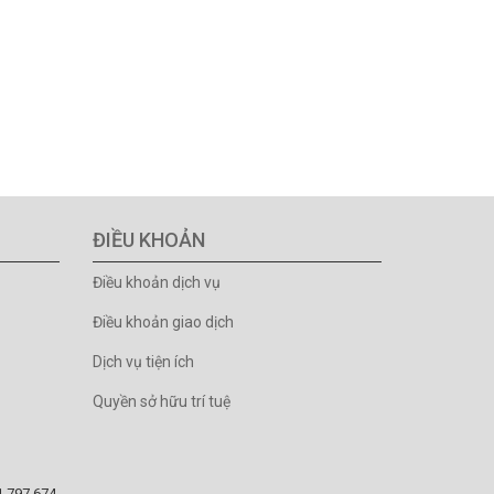
ĐIỀU KHOẢN
Điều khoản dịch vụ
Điều khoản giao dịch
Dịch vụ tiện ích
Quyền sở hữu trí tuệ
81.797.674