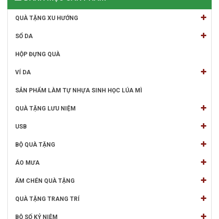
QUÀ TẶNG XU HƯỚNG
SỔ DA
HỘP ĐỰNG QUÀ
VÍ DA
SẢN PHẨM LÀM TỰ NHỰA SINH HỌC LÚA MÌ
QUÀ TẶNG LƯU NIỆM
USB
BỘ QUÀ TẶNG
ÁO MƯA
ẤM CHÉN QUÀ TẶNG
QUÀ TẶNG TRANG TRÍ
BỘ SỐ KỶ NIỆM