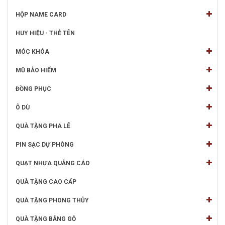
HỘP NAME CARD
HUY HIỆU - THẺ TÊN
MÓC KHÓA
MŨ BẢO HIỂM
ĐỒNG PHỤC
Ô DÙ
QUÀ TẶNG PHA LÊ
PIN SẠC DỰ PHÒNG
QUẠT NHỰA QUẢNG CÁO
QUÀ TẶNG CAO CẤP
QUÀ TẶNG PHONG THỦY
QUÀ TẶNG BẰNG GỖ