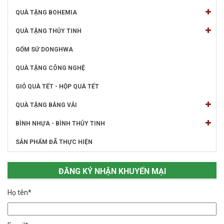
QUÀ TẶNG BOHEMIA
QUÀ TẶNG THỦY TINH
GỐM SỨ DONGHWA
QUÀ TẶNG CÔNG NGHỆ
GIỎ QUÀ TẾT - HỘP QUÀ TẾT
QUÀ TẶNG BẰNG VẢI
BÌNH NHỰA - BÌNH THỦY TINH
SẢN PHẨM ĐÃ THỰC HIỆN
ĐĂNG KÝ NHẬN KHUYẾN MẠI
Họ tên*