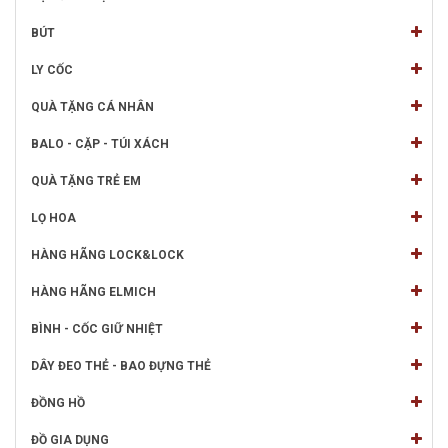
BÚT
LY CỐC
QUÀ TẶNG CÁ NHÂN
BALO - CẶP - TÚI XÁCH
QUÀ TẶNG TRẺ EM
LỌ HOA
HÀNG HÃNG LOCK&LOCK
HÀNG HÃNG ELMICH
BÌNH - CỐC GIỮ NHIỆT
DÂY ĐEO THẺ - BAO ĐỰNG THẺ
ĐỒNG HỒ
ĐỒ GIA DỤNG