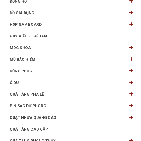
ĐỒNG HỒ
ĐỒ GIA DỤNG
HỘP NAME CARD
HUY HIỆU - THẺ TÊN
MÓC KHÓA
MŨ BẢO HIỂM
ĐỒNG PHỤC
Ô DÙ
QUÀ TẶNG PHA LÊ
PIN SẠC DỰ PHÒNG
QUẠT NHỰA QUẢNG CÁO
QUÀ TẶNG CAO CẤP