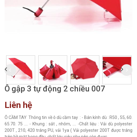
Ô gập 3 tự động 2 chiều 007
Liên hệ
Ô CẦM TAY Thông tin về ô dù cầm tay : - Bán kính dù : R50 , 55, 60.
65.70. 75 .... - Khung : sắt , nhôm, .... -Chất liệu : Vải dù polyester
200T , 210, 420 tráng PU, vải 1ya ( Vải polyester 200T được tráng
trên bề mặt bong đều, chất liệu siêu nhẹ nên còn được...