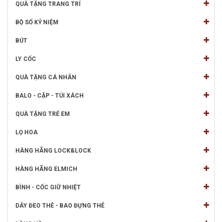
QUÀ TẶNG TRANG TRÍ
BỘ SỐ KỶ NIỆM
BÚT
LY CỐC
QUÀ TẶNG CÁ NHÂN
BALO - CẶP - TÚI XÁCH
QUÀ TẶNG TRẺ EM
LỌ HOA
HÀNG HÃNG LOCK&LOCK
HÀNG HÃNG ELMICH
BÌNH - CỐC GIỮ NHIỆT
DÂY ĐEO THẺ - BAO ĐỰNG THẺ