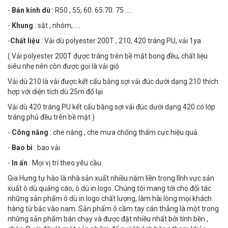
-
Bán kính dù
: R50 , 55, 60. 65.70. 75 ....
-
Khung
: sắt , nhôm, ....
-
Chất liệu
: Vải dù polyester 200T , 210, 420 tráng PU, vải 1ya
( Vải polyester 200T được tráng trên bề mặt bong đều, chất liệu
siêu nhẹ nên còn được gọi là vải gió
Vải dù 210 là vải được kết cấu bằng sợi vải đúc dưới dạng 210 thích
hợp với diện tích dù 25m đổ lại
Vải dù 420 tráng PU kết cấu bằng sợi vải đúc dưới dạng 420 có lớp
tráng phủ đều trên bề mặt )
-
Công năng
: che nắng , che mưa chống thấm cực hiệu quả
-
Bao bì
: bao vải
-
In ấn
: Mọi vị trí theo yêu cầu
Gia Hưng tự hào là nhà sản xuất nhiều năm liền trong lĩnh vực sản
xuất ô dù quảng cáo, ô dù in logo. Chúng tôi mang tới cho đối tác
những sản phẩm ô dù in logo chất lượng, làm hài lòng mọi khách
hàng từ bắc vào nam. Sản phẩm ô cầm tay cán thẳng là một trong
những sản phẩm bán chạy và được đặt nhiều nhất bởi tính bền ,