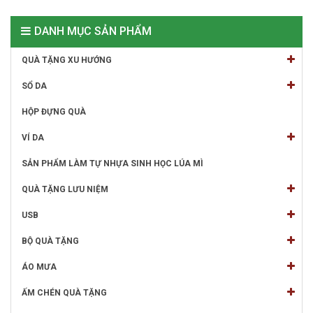
DANH MỤC SẢN PHẨM
QUÀ TẶNG XU HƯỚNG
SỔ DA
HỘP ĐỰNG QUÀ
VÍ DA
SẢN PHẨM LÀM TỰ NHỰA SINH HỌC LÚA MÌ
QUÀ TẶNG LƯU NIỆM
USB
BỘ QUÀ TẶNG
ÁO MƯA
ẤM CHÉN QUÀ TẶNG