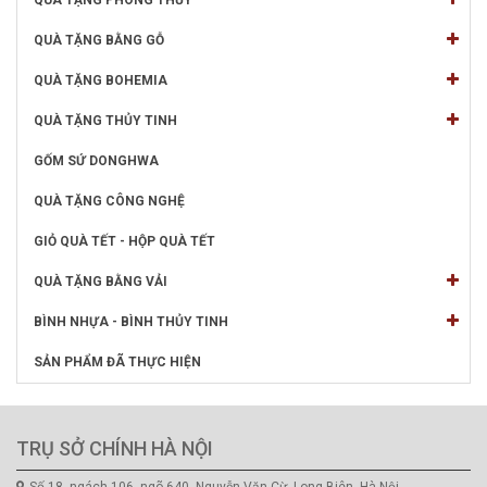
QUÀ TẶNG PHONG THỦY
QUÀ TẶNG BẰNG GỖ
QUÀ TẶNG BOHEMIA
QUÀ TẶNG THỦY TINH
GỐM SỨ DONGHWA
QUÀ TẶNG CÔNG NGHỆ
GIỎ QUÀ TẾT - HỘP QUÀ TẾT
QUÀ TẶNG BẰNG VẢI
BÌNH NHỰA - BÌNH THỦY TINH
SẢN PHẨM ĐÃ THỰC HIỆN
TRỤ SỞ CHÍNH HÀ NỘI