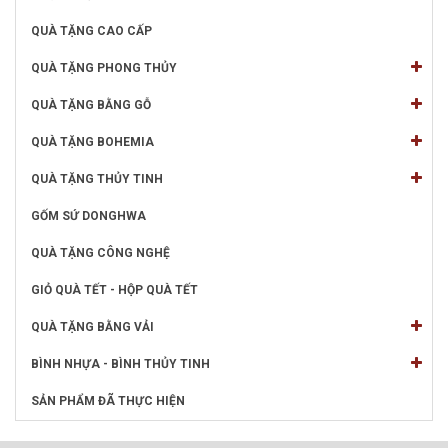
QUÀ TẶNG CAO CẤP
QUÀ TẶNG PHONG THỦY
QUÀ TẶNG BẰNG GỖ
QUÀ TẶNG BOHEMIA
QUÀ TẶNG THỦY TINH
GỐM SỨ DONGHWA
QUÀ TẶNG CÔNG NGHỆ
GIỎ QUÀ TẾT - HỘP QUÀ TẾT
QUÀ TẶNG BẰNG VẢI
BÌNH NHỰA - BÌNH THỦY TINH
SẢN PHẨM ĐÃ THỰC HIỆN