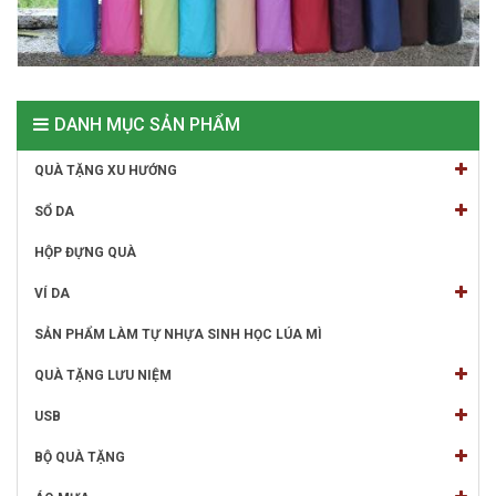
DANH MỤC SẢN PHẨM
QUÀ TẶNG XU HƯỚNG
SỔ DA
HỘP ĐỰNG QUÀ
VÍ DA
SẢN PHẨM LÀM TỰ NHỰA SINH HỌC LÚA MÌ
QUÀ TẶNG LƯU NIỆM
USB
BỘ QUÀ TẶNG