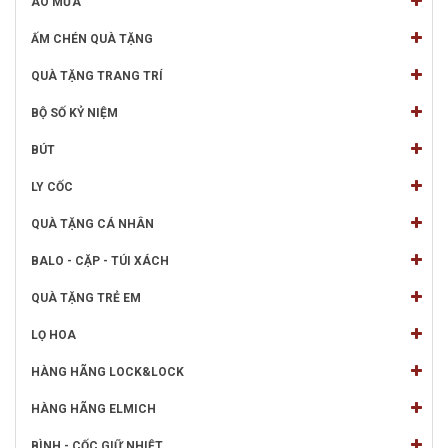
ÁO MƯA
ẤM CHÉN QUÀ TẶNG
QUÀ TẶNG TRANG TRÍ
BỘ SỐ KỶ NIỆM
BÚT
LY CỐC
QUÀ TẶNG CÁ NHÂN
BALO - CẶP - TÚI XÁCH
QUÀ TẶNG TRẺ EM
LỌ HOA
HÀNG HÃNG LOCK&LOCK
HÀNG HÃNG ELMICH
BÌNH - CỐC GIỮ NHIỆT