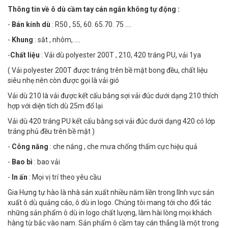
Thông tin về ô dù cầm tay cán ngắn không tự động :
-
Bán kính dù
: R50 , 55, 60. 65.70. 75 ....
-
Khung
: sắt , nhôm, ....
-
Chất liệu
: Vải dù polyester 200T , 210, 420 tráng PU, vải 1ya
( Vải polyester 200T được tráng trên bề mặt bong đều, chất liệu
siêu nhẹ nên còn được gọi là vải gió
Vải dù 210 là vải được kết cấu bằng sợi vải đúc dưới dạng 210 thích
hợp với diện tích dù 25m đổ lại
Vải dù 420 tráng PU kết cấu bằng sợi vải đúc dưới dạng 420 có lớp
tráng phủ đều trên bề mặt )
-
Công năng
: che nắng , che mưa chống thấm cực hiệu quả
-
Bao bì
: bao vải
-
In ấn
: Mọi vị trí theo yêu cầu
Gia Hưng tự hào là nhà sản xuất nhiều năm liền trong lĩnh vực sản
xuất ô dù quảng cáo, ô dù in logo. Chúng tôi mang tới cho đối tác
những sản phẩm ô dù in logo chất lượng, làm hài lòng mọi khách
hàng từ bắc vào nam. Sản phẩm ô cầm tay cán thẳng là một trong