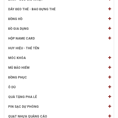
DÂY ĐEO THẺ - BAO ĐỰNG THẺ
ĐỒNG HỒ
ĐỒ GIA DỤNG
HỘP NAME CARD
HUY HIỆU - THẺ TÊN
MÓC KHÓA
MŨ BẢO HIỂM
ĐỒNG PHỤC
Ô DÙ
QUÀ TẶNG PHA LÊ
PIN SẠC DỰ PHÒNG
QUẠT NHỰA QUẢNG CÁO