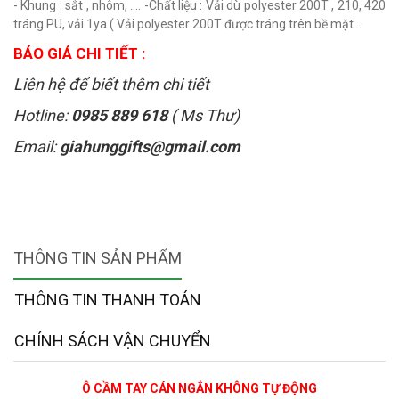
- Khung : sắt , nhôm, .... -Chất liệu : Vải dù polyester 200T , 210, 420
tráng PU, vải 1ya ( Vải polyester 200T được tráng trên bề mặt...
BÁO GIÁ CHI TIẾT :
Liên hệ để biết thêm chi tiết
Hotline:
0985 889 618
( Ms Thư)
Email:
giahunggifts@gmail.com
THÔNG TIN SẢN PHẨM
THÔNG TIN THANH TOÁN
CHÍNH SÁCH VẬN CHUYỂN
Ô CẦM TAY CÁN NGẮN KHÔNG TỰ ĐỘNG