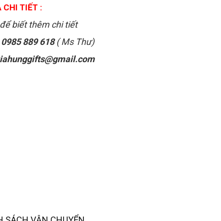
 CHI TIẾT :
để biết thêm chi tiết
:
0985 889 618
( Ms Thư)
iahunggifts@gmail.com
H SÁCH VẬN CHUYỂN