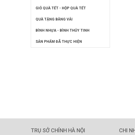
GIỎ QUÀ TẾT - HỘP QUÀ TẾT
QUÀ TẶNG BẰNG VẢI
BÌNH NHỰA - BÌNH THỦY TINH
SẢN PHẨM ĐÃ THỰC HIỆN
TRỤ SỞ CHÍNH HÀ NỘI
CHI N