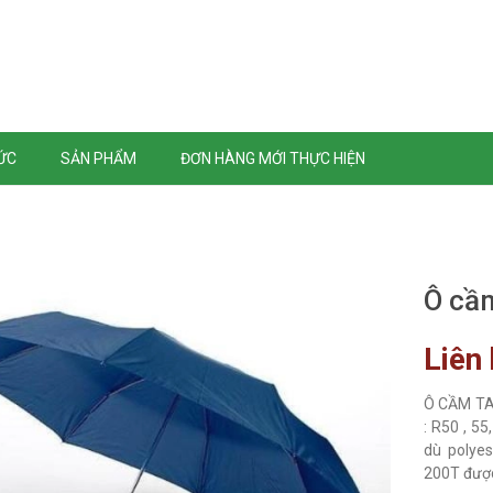
TỨC
SẢN PHẨM
ĐƠN HÀNG MỚI THỰC HIỆN
Ô cầm
Liên
Ô CẦM TAY
: R50 , 55,
dù polyes
200T được