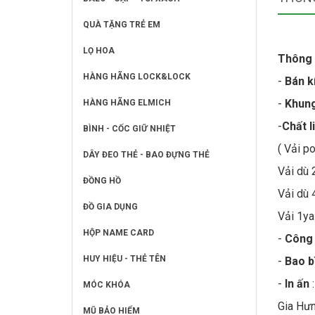
QUÀ TẶNG TRẺ EM
LỌ HOA
Thông t
HÀNG HÃNG LOCK&LOCK
-
Bán k
-
Khun
HÀNG HÃNG ELMICH
-
Chất l
BÌNH - CỐC GIỮ NHIỆT
( Vải p
DÂY ĐEO THẺ - BAO ĐỰNG THẺ
Vải dù 
ĐỒNG HỒ
Vải dù 
ĐỒ GIA DỤNG
Vải 1ya
HỘP NAME CARD
-
Công
HUY HIỆU - THẺ TÊN
-
Bao b
-
In ấn
:
MÓC KHÓA
Gia Hưn
MŨ BẢO HIỂM