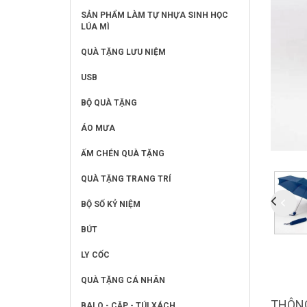
SẢN PHẨM LÀM TỰ NHỰA SINH HỌC
LÚA MÌ
QUÀ TẶNG LƯU NIỆM
USB
BỘ QUÀ TẶNG
ÁO MƯA
ẤM CHÉN QUÀ TẶNG
QUÀ TẶNG TRANG TRÍ
BỘ SỐ KỶ NIỆM
BÚT
LY CỐC
QUÀ TẶNG CÁ NHÂN
THÔNG
BALO - CẶP - TÚI XÁCH