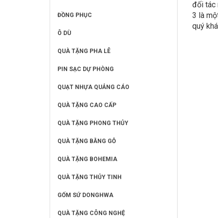
đối tác
3 là mộ
ĐỒNG PHỤC
quý khá
Ô DÙ
QUÀ TẶNG PHA LÊ
PIN SẠC DỰ PHÒNG
QUẠT NHỰA QUẢNG CÁO
QUÀ TẶNG CAO CẤP
QUÀ TẶNG PHONG THỦY
QUÀ TẶNG BẰNG GỖ
QUÀ TẶNG BOHEMIA
QUÀ TẶNG THỦY TINH
GỐM SỨ DONGHWA
QUÀ TẶNG CÔNG NGHỆ