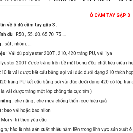
Ô CẦM TAY GẬP 3
in về ô dù cầm tay gập 3 :
ính dù
: R50 , 55, 60. 65.70. 75 ....
g
: sắt , nhôm, ....
iệu
: Vải dù polyester 200T , 210, 420 tráng PU, vải 1ya
olyester 200T được tráng trên bề mặt bong đều, chất liệu siêu nhẹ
210 là vải được kết cấu bằng sợi vải đúc dưới dạng 210 thích hợp
420 tráng PU kết cấu bằng sợi vải đúc dưới dạng 420 có lớp trán
 là vải được tráng một lớp chống tia cực tím )
 năng
: che nắng , che mưa chống thấm cực hiệu quả
ì
: bao vải hoặc bao nilon
 Mọi vị trí theo yêu cầu
g tự hào là nhà sản xuất nhiều năm liền trong lĩnh vực sản xuất ô