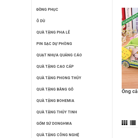
ĐỒNG PHỤC
Ô DÙ
QUÀ TẶNG PHA LÊ
PIN SẠC DỰ PHÒNG
QUẠT NHỰA QUẢNG CÁO
QUÀ TẶNG CAO CẤP
QUÀ TẶNG PHONG THỦY
QUÀ TẶNG BẰNG GỖ
Ống cắ
QUÀ TẶNG BOHEMIA
QUÀ TẶNG THỦY TINH
GỐM SỨ DONGHWA
QUÀ TẶNG CÔNG NGHỆ