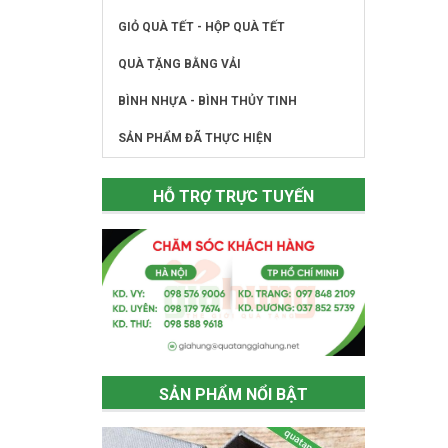
GIỎ QUÀ TẾT - HỘP QUÀ TẾT
QUÀ TẶNG BẰNG VẢI
BÌNH NHỰA - BÌNH THỦY TINH
SẢN PHẨM ĐÃ THỰC HIỆN
HỖ TRỢ TRỰC TUYẾN
SẢN PHẨM NỔI BẬT