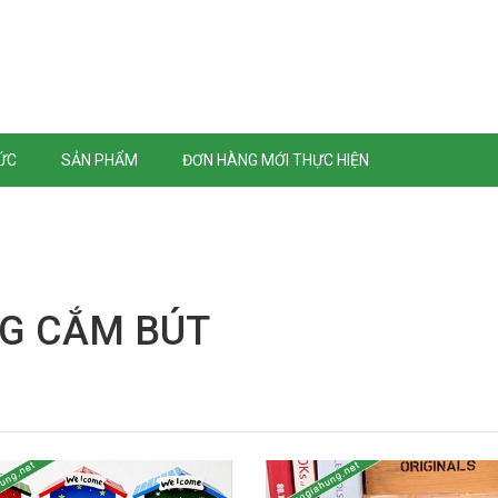
TỨC
SẢN PHẨM
ĐƠN HÀNG MỚI THỰC HIỆN
G CẮM BÚT