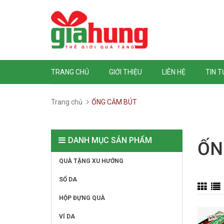
TRANG CHỦ
GIỚI THIỆU
LIÊN HỆ
TIN 
Trang chủ
ỐNG CẮM BÚT
DANH MỤC SẢN PHẨM
ỐN
QUÀ TẶNG XU HƯỚNG
SỔ DA
HỘP ĐỰNG QUÀ
VÍ DA