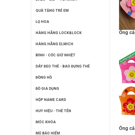
QUÀ TẶNG TRẺ EM
LỌ HOA
Ống cắ
HÀNG HÃNG LOCK&LOCK
HÀNG HÃNG ELMICH
BÌNH - CỐC GIỮ NHIỆT
DÂY ĐEO THẺ - BAO ĐỰNG THẺ
ĐỒNG HỒ
ĐỒ GIA DỤNG
HỘP NAME CARD
HUY HIỆU - THẺ TÊN
MÓC KHÓA
Ống cắ
MŨ BẢO HIỂM