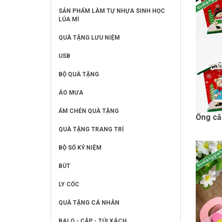
SẢN PHẨM LÀM TỰ NHỰA SINH HỌC
LÚA MÌ
QUÀ TẶNG LƯU NIỆM
USB
BỘ QUÀ TẶNG
ÁO MƯA
ẤM CHÉN QUÀ TẶNG
Ống cắ
QUÀ TẶNG TRANG TRÍ
BỘ SỐ KỶ NIỆM
BÚT
LY CỐC
QUÀ TẶNG CÁ NHÂN
BALO - CẶP - TÚI XÁCH