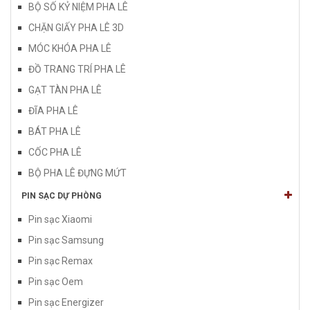
BỘ SỐ KỶ NIỆM PHA LÊ
CHẶN GIẤY PHA LÊ 3D
MÓC KHÓA PHA LÊ
ĐỒ TRANG TRÍ PHA LÊ
GẠT TÀN PHA LÊ
ĐĨA PHA LÊ
BÁT PHA LÊ
CỐC PHA LÊ
BỘ PHA LÊ ĐỰNG MỨT
PIN SẠC DỰ PHÒNG
Pin sạc Xiaomi
Pin sạc Samsung
Pin sạc Remax
Pin sạc Oem
Pin sạc Energizer