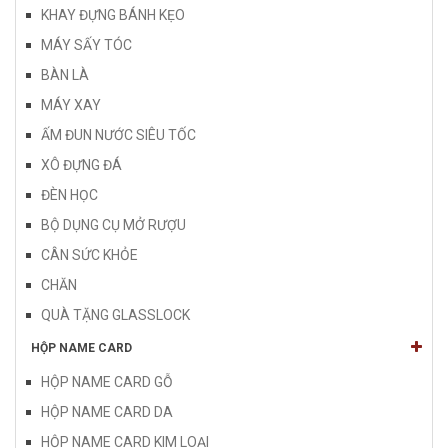
KHAY ĐỰNG BÁNH KẸO
MÁY SẤY TÓC
BÀN LÀ
MÁY XAY
ẤM ĐUN NƯỚC SIÊU TỐC
XÔ ĐỰNG ĐÁ
ĐÈN HỌC
BỘ DỤNG CỤ MỞ RƯỢU
CÂN SỨC KHỎE
CHĂN
QUÀ TẶNG GLASSLOCK
HỘP NAME CARD
HỘP NAME CARD GỖ
HỘP NAME CARD DA
HỘP NAME CARD KIM LOẠI