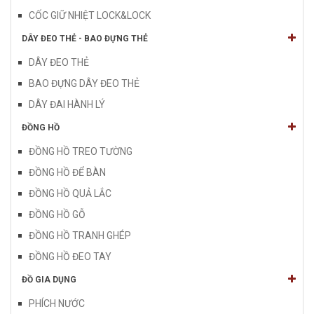
CỐC GIỮ NHIỆT LOCK&LOCK
DÂY ĐEO THẺ - BAO ĐỰNG THẺ
DÂY ĐEO THẺ
BAO ĐỰNG DÂY ĐEO THẺ
DÂY ĐAI HÀNH LÝ
ĐỒNG HỒ
ĐỒNG HỒ TREO TƯỜNG
ĐỒNG HỒ ĐỂ BÀN
ĐỒNG HỒ QUẢ LẮC
ĐỒNG HỒ GỖ
ĐỒNG HỒ TRANH GHÉP
ĐỒNG HỒ ĐEO TAY
ĐỒ GIA DỤNG
PHÍCH NƯỚC