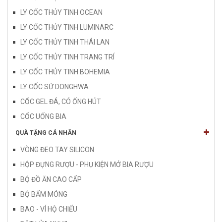
LY CỐC THỦY TINH OCEAN
LY CỐC THỦY TINH LUMINARC
LY CỐC THỦY TINH THÁI LAN
LY CỐC THỦY TINH TRANG TRÍ
LY CỐC THỦY TINH BOHEMIA
LY CỐC SỨ DONGHWA
CỐC GEL ĐÁ, CÓ ỐNG HÚT
CỐC UỐNG BIA
QUÀ TẶNG CÁ NHÂN
VÒNG ĐEO TAY SILICON
HỘP ĐỰNG RƯỢU - PHỤ KIỆN MỞ BIA RƯỢU
BỘ ĐỒ ĂN CAO CẤP
BỘ BẤM MÓNG
BAO - VÍ HỘ CHIẾU