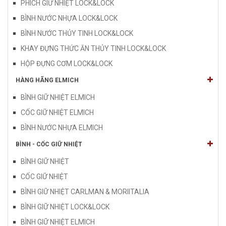
PHÍCH GIỮ NHIỆT LOCK&LOCK
BÌNH NƯỚC NHỰA LOCK&LOCK
BÌNH NƯỚC THỦY TINH LOCK&LOCK
KHAY ĐỰNG THỨC ĂN THỦY TINH LOCK&LOCK
HỘP ĐỰNG CƠM LOCK&LOCK
HÀNG HÃNG ELMICH
BÌNH GIỮ NHIỆT ELMICH
CỐC GIỮ NHIỆT ELMICH
BÌNH NƯỚC NHỰA ELMICH
BÌNH - CỐC GIỮ NHIỆT
BÌNH GIỮ NHIỆT
CỐC GIỮ NHIỆT
BÌNH GIỮ NHIỆT CARLMAN & MORIITALIA
BÌNH GIỮ NHIỆT LOCK&LOCK
BÌNH GIỮ NHIỆT ELMICH