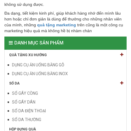
không sử dụng được.
Đa dạng, tiết kiệm kinh phí, giúp khách hàng nhớ đến mình lâu
hơn hoặc chỉ đơn giản là dùng để thưởng cho những nhân viên
của mình, những
quà tặng marketing
trên cũng là một công cụ
marketing hiệu quả mà không hề bị nhàm chán
DANH MỤC SẢN PHẨM
QUÀ TẶNG XU HƯỚNG
DỤNG CỤ ĂN UỐNG BẰNG GỖ
DỤNG CỤ ĂN UỐNG BẰNG INOX
SỔ DA
SỔ GÁY CÒNG
SỔ GÁY DÁN
SỔ DA ĐIỆN THOẠI
SỔ DA THƯỜNG
HỘP ĐỰNG QUÀ