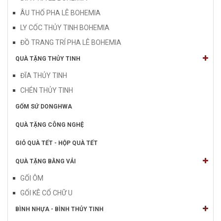
ÂU THỐ PHA LÊ BOHEMIA
LY CỐC THỦY TINH BOHEMIA
ĐỒ TRANG TRÍ PHA LÊ BOHEMIA
QUÀ TẶNG THỦY TINH
ĐĨA THỦY TINH
CHÉN THỦY TINH
GỐM SỨ DONGHWA
QUÀ TẶNG CÔNG NGHỆ
GIỎ QUÀ TẾT - HỘP QUÀ TẾT
QUÀ TẶNG BẰNG VẢI
GỐI ÔM
GỐI KÊ CỔ CHỮ U
BÌNH NHỰA - BÌNH THỦY TINH