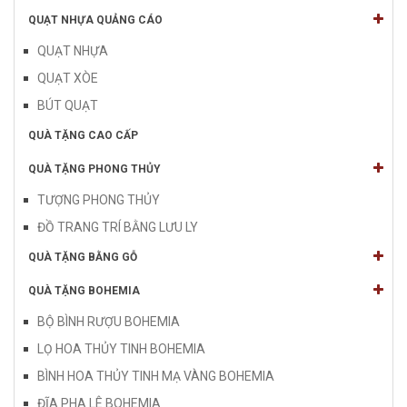
QUẠT NHỰA QUẢNG CÁO
QUẠT NHỰA
QUẠT XÒE
BÚT QUẠT
QUÀ TẶNG CAO CẤP
QUÀ TẶNG PHONG THỦY
TƯỢNG PHONG THỦY
ĐỒ TRANG TRÍ BẰNG LƯU LY
QUÀ TẶNG BẰNG GỖ
QUÀ TẶNG BOHEMIA
BỘ BÌNH RƯỢU BOHEMIA
LỌ HOA THỦY TINH BOHEMIA
BÌNH HOA THỦY TINH MẠ VÀNG BOHEMIA
ĐĨA PHA LÊ BOHEMIA