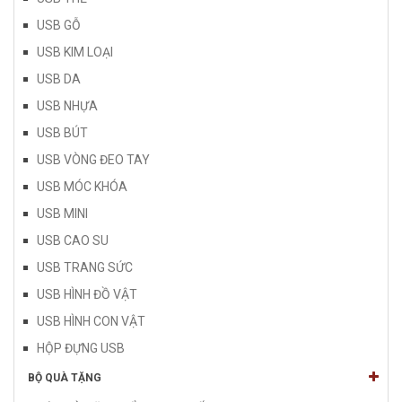
USB GỖ
USB KIM LOẠI
USB DA
USB NHỰA
USB BÚT
USB VÒNG ĐEO TAY
USB MÓC KHÓA
USB MINI
USB CAO SU
USB TRANG SỨC
USB HÌNH ĐỒ VẬT
USB HÌNH CON VẬT
HỘP ĐỰNG USB
BỘ QUÀ TẶNG