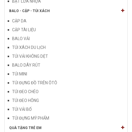
BẬT LỬA NHỰA
BALO - CẶP - TÚI XÁCH
CẶP DA
CẶP TÀI LIỆU
BALO VẢI
TÚI XÁCH DU LỊCH
TÚI VẢI KHÔNG DỆT
BALO DÂY RÚT
TÚI MINI
TÚI ĐỰNG ĐỒ TRÊN ÔTÔ
TÚI ĐEO CHÉO
TÚI ĐEO HÔNG
TÚI VẢI BỐ
TÚI ĐỰNG MỸ PHẨM
QUÀ TẶNG TRẺ EM