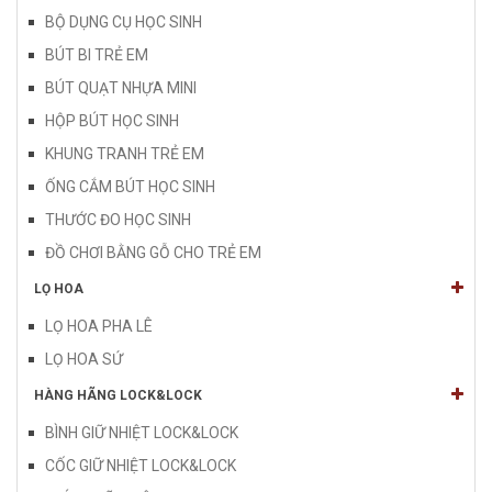
BỘ DỤNG CỤ HỌC SINH
BÚT BI TRẺ EM
BÚT QUẠT NHỰA MINI
HỘP BÚT HỌC SINH
KHUNG TRANH TRẺ EM
ỐNG CẮM BÚT HỌC SINH
THƯỚC ĐO HỌC SINH
ĐỒ CHƠI BẰNG GỖ CHO TRẺ EM
LỌ HOA
LỌ HOA PHA LÊ
LỌ HOA SỨ
HÀNG HÃNG LOCK&LOCK
BÌNH GIỮ NHIỆT LOCK&LOCK
CỐC GIỮ NHIỆT LOCK&LOCK