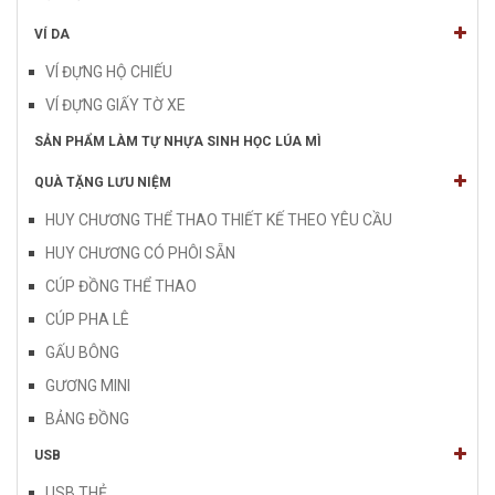
VÍ DA
VÍ ĐỰNG HỘ CHIẾU
VÍ ĐỰNG GIẤY TỜ XE
SẢN PHẨM LÀM TỰ NHỰA SINH HỌC LÚA MÌ
QUÀ TẶNG LƯU NIỆM
HUY CHƯƠNG THỂ THAO THIẾT KẾ THEO YÊU CẦU
HUY CHƯƠNG CÓ PHÔI SẴN
CÚP ĐỒNG THỂ THAO
CÚP PHA LÊ
GẤU BÔNG
GƯƠNG MINI
BẢNG ĐỒNG
USB
USB THẺ