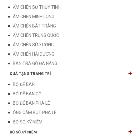
ẤM CHÉN SỨ THỦY TINH
ẤM CHÉN MINH LONG
ẤM CHÉN BÁT TRÀNG
ẤM CHÉN TRUNG QUỐC
ẤM CHÉN SỨ XƯƠNG
ẤM CHÉN HẢI DƯƠNG
BÀN TRÀ GỖ ĐA NĂNG
QUÀ TẶNG TRANG TRÍ
BỘ ĐỂ BÀN
BỘ ĐỂ BÀN GỖ
BỘ ĐỂ BÀN PHA LÊ
ỐNG CẮM BÚT PHA LÊ
BỘ SỐ KỶ NIỆM
BỘ SỐ KỶ NIỆM