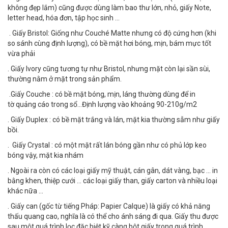
không đẹp lắm) cũng được dùng làm bao thư lớn, nhỏ, giấy Note,
letter head, hóa đơn, tập học sinh ...
. Giấy Bristol: Giống như Couché Matte nhưng có độ cứng hơn (khi
so sánh cùng định lượng), có bề mặt hơi bóng, mịn, bám mực tốt
vừa phải
. Giấy Ivory cũng tương tự như Bristol, nhưng mặt còn lại sần sùi,
thường nằm ở mặt trong sản phẩm.
.Giấy Couche : có bề mặt bóng, mịn, láng thường dùng để in
tờ quảng cáo trong sổ...Định lượng vào khoảng 90-210g/m2
. Giấy Duplex : có bề mặt trắng và lán, mặt kia thường sẫm như giấy
bồi.
. Giấy Crystal : có một mặt rất lán bóng gần như có phủ lớp keo
bóng vậy, mặt kia nhám
. Ngoài ra còn có các loại giấy mỹ thuật, cán gân, dát vàng, bạc ... in
bằng khen, thiệp cưới ... các loại giấy than, giấy carton và nhiều loại
khác nữa ...
. Giấy can (gốc từ tiếng Pháp: Papier Calque) là giấy có khả năng
thấu quang cao, nghĩa là có thể cho ánh sáng đi qua. Giấy thu được
sau một quá trình lọc đặc biệt kỹ càng bột giấy trong quá trình