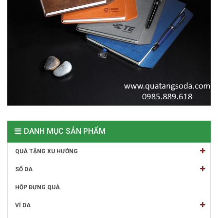
DANH MỤC SẢN PHẨM
QUÀ TẶNG XU HƯỚNG
SỔ DA
HỘP ĐỰNG QUÀ
VÍ DA