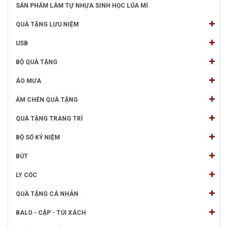
SẢN PHẨM LÀM TỰ NHỰA SINH HỌC LÚA MÌ
QUÀ TẶNG LƯU NIỆM
USB
BỘ QUÀ TẶNG
ÁO MƯA
ẤM CHÉN QUÀ TẶNG
QUÀ TẶNG TRANG TRÍ
BỘ SỐ KỶ NIỆM
BÚT
LY CỐC
QUÀ TẶNG CÁ NHÂN
BALO - CẶP - TÚI XÁCH