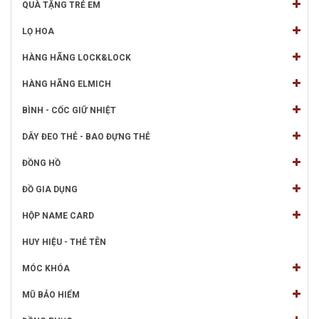
QUÀ TẶNG TRẺ EM
LỌ HOA
HÀNG HÃNG LOCK&LOCK
HÀNG HÃNG ELMICH
BÌNH - CỐC GIỮ NHIỆT
DÂY ĐEO THẺ - BAO ĐỰNG THẺ
ĐỒNG HỒ
ĐỒ GIA DỤNG
HỘP NAME CARD
HUY HIỆU - THẺ TÊN
MÓC KHÓA
MŨ BẢO HIỂM