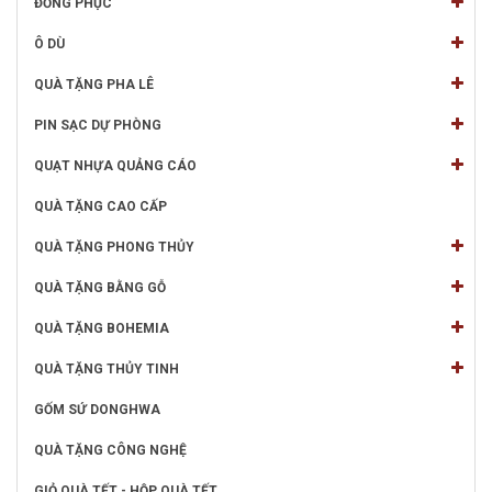
ĐỒNG PHỤC
Ô DÙ
QUÀ TẶNG PHA LÊ
PIN SẠC DỰ PHÒNG
QUẠT NHỰA QUẢNG CÁO
QUÀ TẶNG CAO CẤP
QUÀ TẶNG PHONG THỦY
QUÀ TẶNG BẰNG GỖ
QUÀ TẶNG BOHEMIA
QUÀ TẶNG THỦY TINH
GỐM SỨ DONGHWA
QUÀ TẶNG CÔNG NGHỆ
GIỎ QUÀ TẾT - HỘP QUÀ TẾT