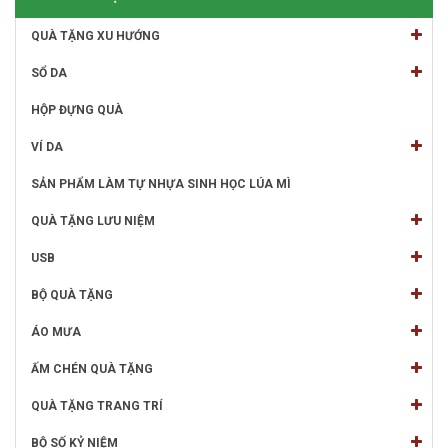
QUÀ TẶNG XU HƯỚNG
SỔ DA
HỘP ĐỰNG QUÀ
VÍ DA
SẢN PHẨM LÀM TỰ NHỰA SINH HỌC LÚA MÌ
QUÀ TẶNG LƯU NIỆM
USB
BỘ QUÀ TẶNG
ÁO MƯA
ẤM CHÉN QUÀ TẶNG
QUÀ TẶNG TRANG TRÍ
BỘ SỐ KỶ NIỆM