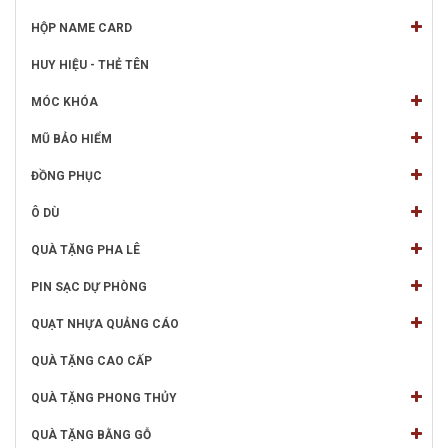
HỘP NAME CARD
HUY HIỆU - THẺ TÊN
MÓC KHÓA
MŨ BẢO HIỂM
ĐỒNG PHỤC
Ô DÙ
QUÀ TẶNG PHA LÊ
PIN SẠC DỰ PHÒNG
QUẠT NHỰA QUẢNG CÁO
QUÀ TẶNG CAO CẤP
QUÀ TẶNG PHONG THỦY
QUÀ TẶNG BẰNG GỖ