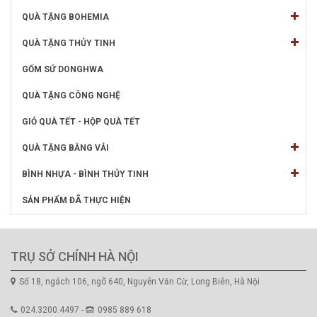
QUÀ TẶNG BOHEMIA
QUÀ TẶNG THỦY TINH
GỐM SỨ DONGHWA
QUÀ TẶNG CÔNG NGHỆ
GIỎ QUÀ TẾT - HỘP QUÀ TẾT
QUÀ TẶNG BẰNG VẢI
BÌNH NHỰA - BÌNH THỦY TINH
SẢN PHẨM ĐÃ THỰC HIỆN
TRỤ SỞ CHÍNH HÀ NỘI
Số 18, ngách 106, ngõ 640, Nguyễn Văn Cừ, Long Biên, Hà Nội
024.3200.4497 -
0985 889 618