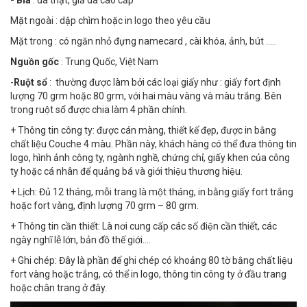
- Bìa
: da thật, giả da cao cấp
Mặt ngoài : dập chìm hoặc in logo theo yêu cầu
Mặt trong : có ngăn nhỏ đựng namecard , cài khóa, ảnh, bút .....
Nguồn gốc
: Trung Quốc, Việt Nam
-
Ruột sổ
: thường được làm bởi các loại giấy như : giấy fort định
lượng 70 grm hoặc 80 grm, với hai màu vàng và màu trắng. Bên
trong ruột sổ được chia làm 4 phần chính.
+ Thông tin công ty: được cán màng, thiết kế đẹp, được in bằng
chất liệu Couche 4 màu. Phần này, khách hàng có thể đưa thông tin
logo, hình ảnh công ty, ngành nghề, chứng chỉ, giấy khen của công
ty hoặc cá nhân để quảng bá và giới thiệu thương hiệu.
+ Lịch: Đủ 12 tháng, mỗi trang là một tháng, in bằng giấy fort trắng
hoặc fort vàng, định lượng 70 grm – 80 grm.
+ Thông tin cần thiết: Là nơi cung cấp các số điện cần thiết, các
ngày nghĩ lễ lớn, bản đồ thế giới….
+ Ghi chép: Đây là phần để ghi chép có khoảng 80 tờ bằng chất liệu
fort vàng hoặc trắng, có thể in logo, thông tin công ty ở đầu trang
hoặc chân trang ở đây.