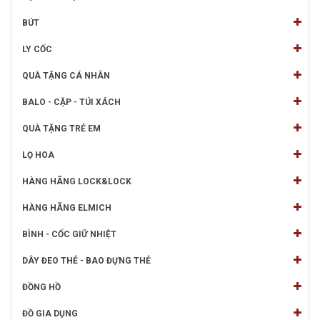
BÚT
LY CỐC
QUÀ TẶNG CÁ NHÂN
BALO - CẶP - TÚI XÁCH
QUÀ TẶNG TRẺ EM
LỌ HOA
HÀNG HÃNG LOCK&LOCK
HÀNG HÃNG ELMICH
BÌNH - CỐC GIỮ NHIỆT
DÂY ĐEO THẺ - BAO ĐỰNG THẺ
ĐỒNG HỒ
ĐỒ GIA DỤNG