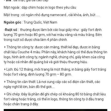
- Bìa
: da thật, giả da cao cấp
Mặt ngoài : dập chìm hoặc in logo theo yêu cầu
Mặt trong : có ngăn nhỏ đựng namecard , cài khóa, ảnh, bút .....
Nguồn gốc
: Trung Quốc, Việt Nam
-
Ruột sổ
: thường được làm bởi các loại giấy như : giấy fort định
lượng 70 grm hoặc 80 grm, với hai màu vàng và màu trắng. Bên
trong ruột sổ được chia làm 4 phần chính.
+ Thông tin công ty: được cán màng, thiết kế đẹp, được in bằng
chất liệu Couche 4 màu. Phần này, khách hàng có thể đưa thông tin
logo, hình ảnh công ty, ngành nghề, chứng chỉ, giấy khen của công
ty hoặc cá nhân để quảng bá và giới thiệu thương hiệu.
+ Lịch: Đủ 12 tháng, mỗi trang là một tháng, in bằng giấy fort trắng
hoặc fort vàng, định lượng 70 grm – 80 grm.
+ Thông tin cần thiết: Là nơi cung cấp các số điện cần thiết, các
ngày nghĩ lễ lớn, bản đồ thế giới….
+ Ghi chép: Đây là phần để ghi chép có khoảng 80 tờ bằng chất liệu
fort vàng hoặc trắng, có thể in logo, thông tin công ty ở đầu trang
hoặc chân trang ở đây.