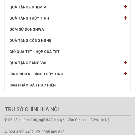
QUÀ TẶNG BOHEMIA
QUÀ TẶNG THỦY TINH
GỐM SỨ DONGHWA
QUÀ TẶNG CÔNG NGHỆ
GIỎ QUÀ TẾT - HỘP QUÀ TẾT
QUÀ TẶNG BẰNG VẢI
BÌNH NHỰA - BÌNH THỦY TINH
SẢN PHẨM ĐÃ THỰC HIỆN
TRỤ SỞ CHÍNH HÀ NỘI
Số 18, ngách 106, ngõ 640, Nguyễn Văn Cừ, Long Biên, Hà Nội
024.3200.4497 -
0985 889 618