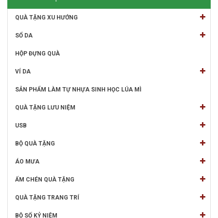
QUÀ TẶNG XU HƯỚNG
SỔ DA
HỘP ĐỰNG QUÀ
VÍ DA
SẢN PHẨM LÀM TỰ NHỰA SINH HỌC LÚA MÌ
QUÀ TẶNG LƯU NIỆM
USB
BỘ QUÀ TẶNG
ÁO MƯA
ẤM CHÉN QUÀ TẶNG
QUÀ TẶNG TRANG TRÍ
BỘ SỐ KỶ NIỆM