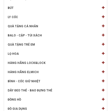
BÚT
LY CỐC
QUÀ TẶNG CÁ NHÂN
BALO - CẶP - TÚI XÁCH
QUÀ TẶNG TRẺ EM
LỌ HOA
HÀNG HÃNG LOCK&LOCK
HÀNG HÃNG ELMICH
BÌNH - CỐC GIỮ NHIỆT
DÂY ĐEO THẺ - BAO ĐỰNG THẺ
ĐỒNG HỒ
ĐỒ GIA DỤNG