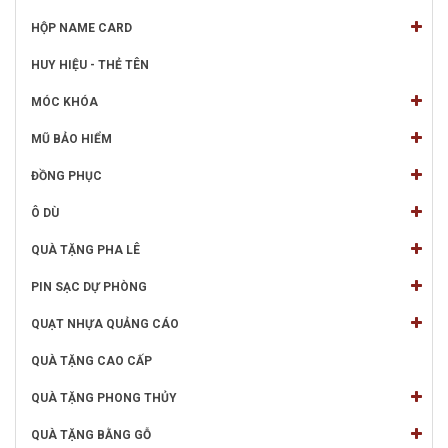
HỘP NAME CARD
HUY HIỆU - THẺ TÊN
MÓC KHÓA
MŨ BẢO HIỂM
ĐỒNG PHỤC
Ô DÙ
QUÀ TẶNG PHA LÊ
PIN SẠC DỰ PHÒNG
QUẠT NHỰA QUẢNG CÁO
QUÀ TẶNG CAO CẤP
QUÀ TẶNG PHONG THỦY
QUÀ TẶNG BẰNG GỖ