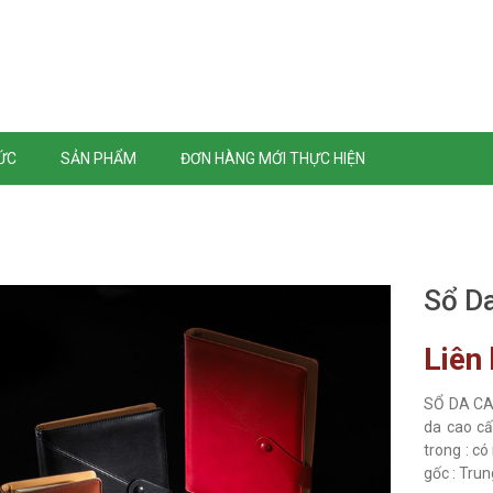
TỨC
SẢN PHẨM
ĐƠN HÀNG MỚI THỰC HIỆN
Sổ D
Liên
SỔ DA CAO
da cao cấ
trong : có
gốc : Trun