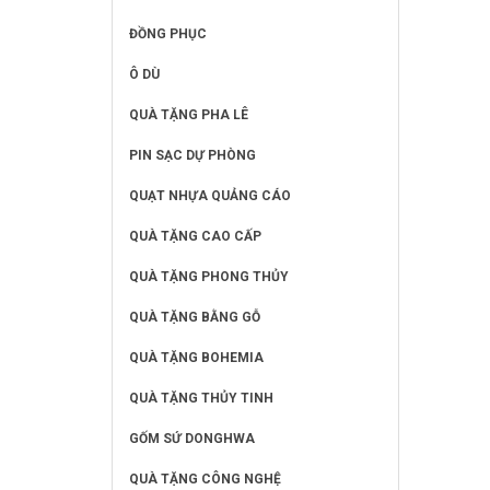
ĐỒNG PHỤC
Ô DÙ
QUÀ TẶNG PHA LÊ
PIN SẠC DỰ PHÒNG
QUẠT NHỰA QUẢNG CÁO
QUÀ TẶNG CAO CẤP
QUÀ TẶNG PHONG THỦY
QUÀ TẶNG BẰNG GỖ
QUÀ TẶNG BOHEMIA
QUÀ TẶNG THỦY TINH
GỐM SỨ DONGHWA
QUÀ TẶNG CÔNG NGHỆ