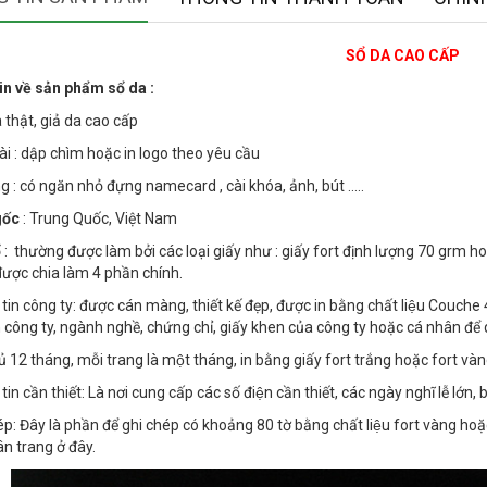
SỔ DA CAO CẤP
in về sản phẩm sổ da :
a thật, giả da cao cấp
i : dập chìm hoặc in logo theo yêu cầu
g : có ngăn nhỏ đựng namecard , cài khóa, ảnh, bút .....
gốc
: Trung Quốc, Việt Nam
ổ
: thường được làm bởi các loại giấy như : giấy fort định lượng 70 grm hoă
 được chia làm 4 phần chính.
in công ty: được cán màng, thiết kế đẹp, được in bằng chất liệu Couche
h công ty, ngành nghề, chứng chỉ, giấy khen của công ty hoặc cá nhân để q
Đủ 12 tháng, mỗi trang là một tháng, in bằng giấy fort trắng hoặc fort v
n cần thiết: Là nơi cung cấp các số điện cần thiết, các ngày nghĩ lễ lớn, b
́p: Đây là phần để ghi chép có khoảng 80 tờ bằng chất liệu fort vàng hoặ
n trang ở đây.