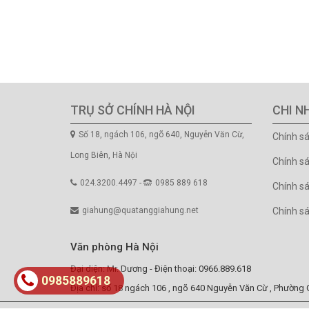
TRỤ SỞ CHÍNH HÀ NỘI
CHI N
Số 18, ngách 106, ngõ 640, Nguyễn Văn Cừ,
Chính s
Long Biên, Hà Nội
Chính s
024.3200.4497 -
0985 889 618
Chính sá
giahung@quatanggiahung.net
Chính s
Văn phòng Hà Nội
Đại diện: Mr. Dương - Điện thoại: 0966.889.618
0985889618
Địa chỉ: số 18 ngách 106 , ngõ 640 Nguyễn Văn Cừ , Phường G