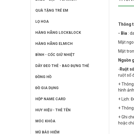
QUÀ TẶNG TRẺ EM
LỌ HOA
Thông t
HÀNG HÃNG LOCK&LOCK
- Bìa
: d
Mặt ngoà
HÀNG HÃNG ELMICH
Mặt tron
BÌNH - CỐC GIỮ NHIỆT
Nguồn 
DÂY ĐEO THẺ - BAO ĐỰNG THẺ
-
Ruột s
ruột sổ
ĐỒNG HỒ
+ Thông t
ĐỒ GIA DỤNG
hình ản
+ Lịch: 
HỘP NAME CARD
+ Thông ti
HUY HIỆU - THẺ TÊN
+ Ghi che
MÓC KHÓA
hoặc châ
MŨ BẢO HIỂM