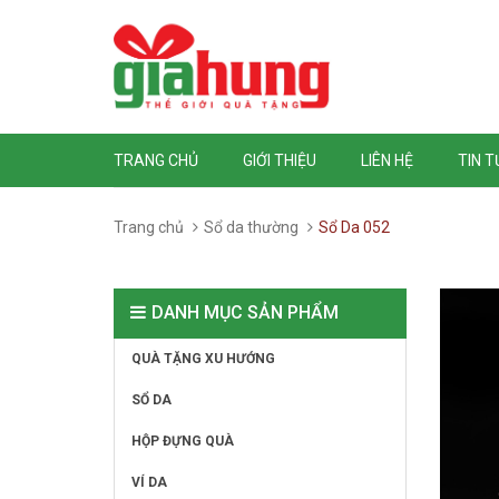
TRANG CHỦ
GIỚI THIỆU
LIÊN HỆ
TIN 
Trang chủ
Sổ da thường
Sổ Da 052
DANH MỤC SẢN PHẨM
QUÀ TẶNG XU HƯỚNG
SỔ DA
HỘP ĐỰNG QUÀ
VÍ DA