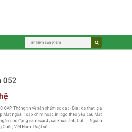
a 052
 hệ
 CẤP Thông tin về sản phẩm sổ da : - Bìa : da thật, giả
p Mặt ngoài : dập chìm hoặc in logo theo yêu cầu Mặt
 ngăn nhỏ đựng namecard , cài khóa, ảnh, bút ..... Nguồn
g Quốc, Việt Nam -Ruột sổ :...