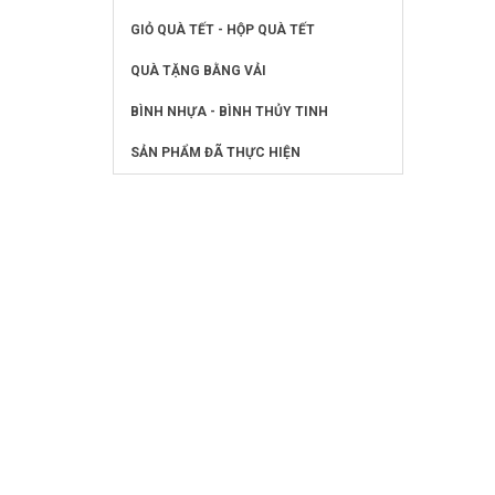
GIỎ QUÀ TẾT - HỘP QUÀ TẾT
QUÀ TẶNG BẰNG VẢI
BÌNH NHỰA - BÌNH THỦY TINH
SẢN PHẨM ĐÃ THỰC HIỆN