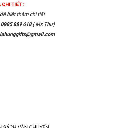
 CHI TIẾT :
để biết thêm chi tiết
:
0985 889 618
( Ms Thư)
iahunggifts@gmail.com
H SÁCH VẬN CHUYỂN