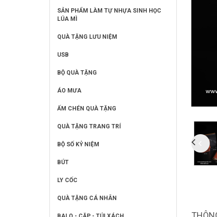
SẢN PHẨM LÀM TỰ NHỰA SINH HỌC
LÚA MÌ
QUÀ TẶNG LƯU NIỆM
USB
BỘ QUÀ TẶNG
ÁO MƯA
ẤM CHÉN QUÀ TẶNG
QUÀ TẶNG TRANG TRÍ
BỘ SỐ KỶ NIỆM
BÚT
LY CỐC
QUÀ TẶNG CÁ NHÂN
THÔNG
BALO - CẶP - TÚI XÁCH