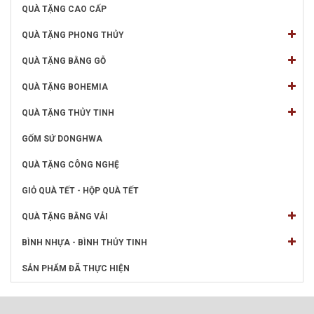
QUÀ TẶNG CAO CẤP
QUÀ TẶNG PHONG THỦY
QUÀ TẶNG BẰNG GỖ
QUÀ TẶNG BOHEMIA
QUÀ TẶNG THỦY TINH
GỐM SỨ DONGHWA
QUÀ TẶNG CÔNG NGHỆ
GIỎ QUÀ TẾT - HỘP QUÀ TẾT
QUÀ TẶNG BẰNG VẢI
BÌNH NHỰA - BÌNH THỦY TINH
SẢN PHẨM ĐÃ THỰC HIỆN