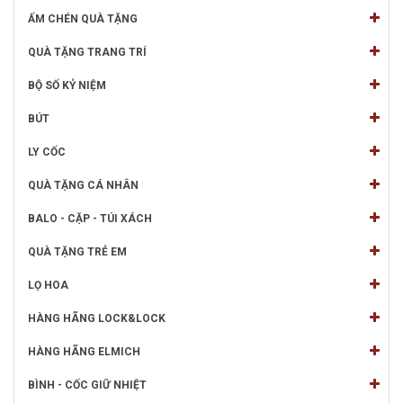
ẤM CHÉN QUÀ TẶNG
QUÀ TẶNG TRANG TRÍ
BỘ SỐ KỶ NIỆM
BÚT
LY CỐC
QUÀ TẶNG CÁ NHÂN
BALO - CẶP - TÚI XÁCH
QUÀ TẶNG TRẺ EM
LỌ HOA
HÀNG HÃNG LOCK&LOCK
HÀNG HÃNG ELMICH
BÌNH - CỐC GIỮ NHIỆT