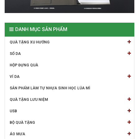
DANH MỤC SẢN PHẨM
QUÀ TẶNG XU HƯỚNG
SỔ DA
HỘP ĐỰNG QUÀ
VÍ DA
SẢN PHẨM LÀM TỰ NHỰA SINH HỌC LÚA MÌ
QUÀ TẶNG LƯU NIỆM
USB
BỘ QUÀ TẶNG
ÁO MƯA