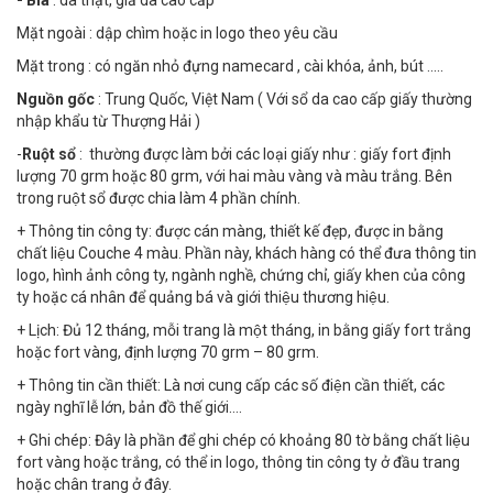
- Bìa
: da thật, giả da cao cấp
Mặt ngoài : dập chìm hoặc in logo theo yêu cầu
Mặt trong : có ngăn nhỏ đựng namecard , cài khóa, ảnh, bút .....
Nguồn gốc
: Trung Quốc, Việt Nam ( Với sổ da cao cấp giấy thường
nhập khẩu từ Thượng Hải )
-
Ruột sổ
: thường được làm bởi các loại giấy như : giấy fort định
lượng 70 grm hoặc 80 grm, với hai màu vàng và màu trắng. Bên
trong ruột sổ được chia làm 4 phần chính.
+ Thông tin công ty: được cán màng, thiết kế đẹp, được in bằng
chất liệu Couche 4 màu. Phần này, khách hàng có thể đưa thông tin
logo, hình ảnh công ty, ngành nghề, chứng chỉ, giấy khen của công
ty hoặc cá nhân để quảng bá và giới thiệu thương hiệu.
+ Lịch: Đủ 12 tháng, mỗi trang là một tháng, in bằng giấy fort trắng
hoặc fort vàng, định lượng 70 grm – 80 grm.
+ Thông tin cần thiết: Là nơi cung cấp các số điện cần thiết, các
ngày nghĩ lễ lớn, bản đồ thế giới….
+ Ghi chép: Đây là phần để ghi chép có khoảng 80 tờ bằng chất liệu
fort vàng hoặc trắng, có thể in logo, thông tin công ty ở đầu trang
hoặc chân trang ở đây.