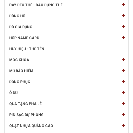
DÂY ĐEO THẺ - BAO ĐỰNG THẺ
ĐỒNG HỒ
ĐỒ GIA DỤNG
HỘP NAME CARD
HUY HIỆU - THẺ TÊN
MÓC KHÓA
MŨ BẢO HIỂM
ĐỒNG PHỤC
Ô DÙ
QUÀ TẶNG PHA LÊ
PIN SẠC DỰ PHÒNG
QUẠT NHỰA QUẢNG CÁO