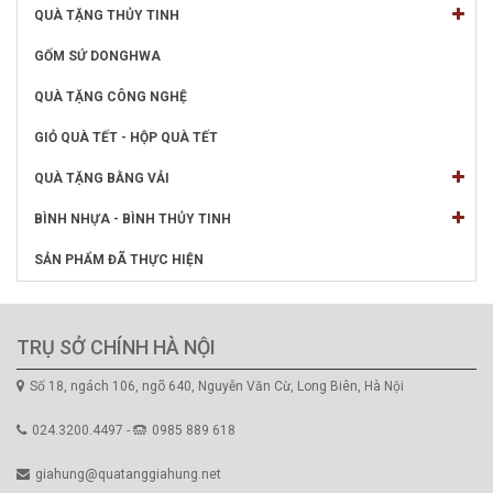
QUÀ TẶNG THỦY TINH
GỐM SỨ DONGHWA
QUÀ TẶNG CÔNG NGHỆ
GIỎ QUÀ TẾT - HỘP QUÀ TẾT
QUÀ TẶNG BẰNG VẢI
BÌNH NHỰA - BÌNH THỦY TINH
SẢN PHẨM ĐÃ THỰC HIỆN
TRỤ SỞ CHÍNH HÀ NỘI
Số 18, ngách 106, ngõ 640, Nguyễn Văn Cừ, Long Biên, Hà Nội
024.3200.4497 -
0985 889 618
giahung@quatanggiahung.net