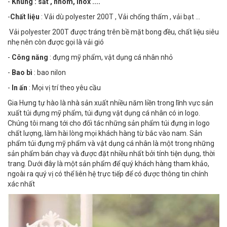
-
Khung : sắt , nhôm, inox ....
-
Chất liệu
: Vải dù polyester 200T , Vải chống thấm , vải bạt ...
Vải polyester 200T được tráng trên bề mặt bong đều, chất liệu siêu
nhẹ nên còn được gọi là vải gió
-
Công năng
: đựng mỹ phẩm, vật dụng cá nhân nhỏ
-
Bao bì
: bao nilon
-
In ấn
: Mọi vị trí theo yêu cầu
Gia Hưng tự hào là nhà sản xuất nhiều năm liền trong lĩnh vực sản
xuất túi đựng mỹ phẩm, túi đựng vật dụng cá nhân có in logo.
Chúng tôi mang tới cho đối tác những sản phẩm túi đựng in logo
chất lượng, làm hài lòng mọi khách hàng từ bắc vào nam. Sản
phẩm túi đựng mỹ phẩm và vật dụng cá nhân là một trong những
sản phẩm bán chạy và được đặt nhiều nhất bởi tính tiện dụng, thời
trang. Dưới đây là một sản phẩm để quý khách hàng tham khảo,
ngoài ra quý vị có thể liên hệ trực tiếp để có được thông tin chính
xác nhất