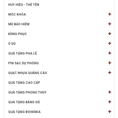
HUY HIỆU - THẺ TÊN
MÓC KHÓA
MŨ BẢO HIỂM
ĐỒNG PHỤC
Ô DÙ
QUÀ TẶNG PHA LÊ
PIN SẠC DỰ PHÒNG
QUẠT NHỰA QUẢNG CÁO
QUÀ TẶNG CAO CẤP
QUÀ TẶNG PHONG THỦY
QUÀ TẶNG BẰNG GỖ
QUÀ TẶNG BOHEMIA