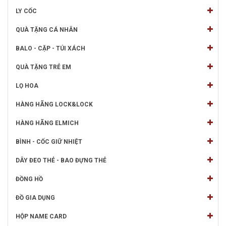
LY CỐC
QUÀ TẶNG CÁ NHÂN
BALO - CẶP - TÚI XÁCH
QUÀ TẶNG TRẺ EM
LỌ HOA
HÀNG HÃNG LOCK&LOCK
HÀNG HÃNG ELMICH
BÌNH - CỐC GIỮ NHIỆT
DÂY ĐEO THẺ - BAO ĐỰNG THẺ
ĐỒNG HỒ
ĐỒ GIA DỤNG
HỘP NAME CARD