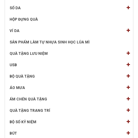
SỔ DA
HỘP ĐỰNG QUÀ
VÍ DA
SẢN PHẨM LÀM TỰ NHỰA SINH HỌC LÚA MÌ
QUÀ TẶNG LƯU NIỆM
USB
BỘ QUÀ TẶNG
ÁO MƯA
ẤM CHÉN QUÀ TẶNG
QUÀ TẶNG TRANG TRÍ
BỘ SỐ KỶ NIỆM
BÚT