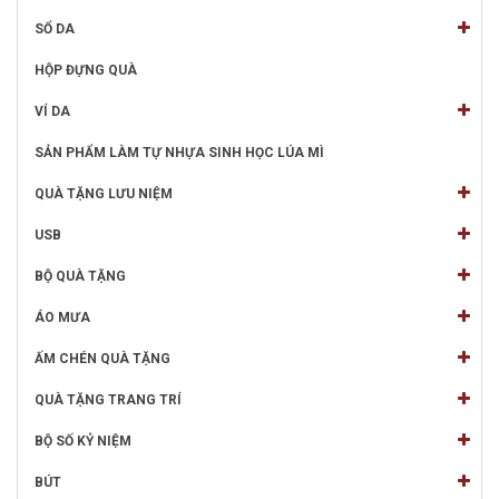
SỔ DA
HỘP ĐỰNG QUÀ
VÍ DA
SẢN PHẨM LÀM TỰ NHỰA SINH HỌC LÚA MÌ
QUÀ TẶNG LƯU NIỆM
USB
BỘ QUÀ TẶNG
ÁO MƯA
ẤM CHÉN QUÀ TẶNG
QUÀ TẶNG TRANG TRÍ
BỘ SỐ KỶ NIỆM
BÚT