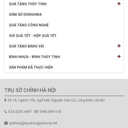
QUÀ TẶNG THỦY TINH
GỐM SỨ DONGHWA
QUÀ TẶNG CÔNG NGHỆ
GIỎ QUÀ TẾT - HỘP QUÀ TẾT
QUÀ TẶNG BẰNG VẢI
BÌNH NHỰA - BÌNH THỦY TINH
SẢN PHẨM ĐÃ THỰC HIỆN
TRỤ SỞ CHÍNH HÀ NỘI
Số 18, ngách 106, ngõ 640, Nguyễn Văn Cừ, Long Biên, Hà Nội
024.3200.4497 -
0985 889 618
giahung@quatanggiahung.net