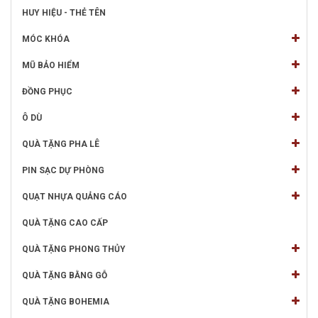
HUY HIỆU - THẺ TÊN
MÓC KHÓA
MŨ BẢO HIỂM
ĐỒNG PHỤC
Ô DÙ
QUÀ TẶNG PHA LÊ
PIN SẠC DỰ PHÒNG
QUẠT NHỰA QUẢNG CÁO
QUÀ TẶNG CAO CẤP
QUÀ TẶNG PHONG THỦY
QUÀ TẶNG BẰNG GỖ
QUÀ TẶNG BOHEMIA