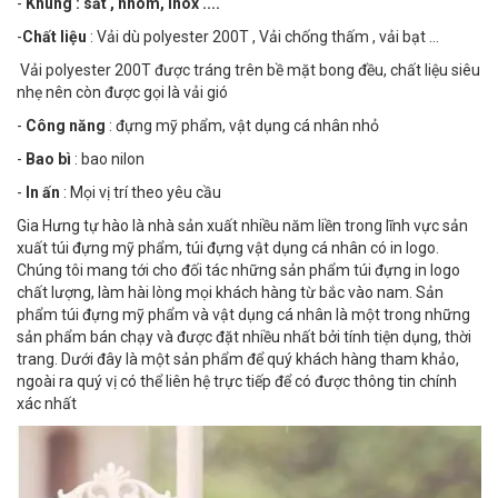
-
Khung : sắt , nhôm, inox ....
-
Chất liệu
: Vải dù polyester 200T , Vải chống thấm , vải bạt ...
Vải polyester 200T được tráng trên bề mặt bong đều, chất liệu siêu
nhẹ nên còn được gọi là vải gió
-
Công năng
: đựng mỹ phẩm, vật dụng cá nhân nhỏ
-
Bao bì
: bao nilon
-
In ấn
: Mọi vị trí theo yêu cầu
Gia Hưng tự hào là nhà sản xuất nhiều năm liền trong lĩnh vực sản
xuất túi đựng mỹ phẩm, túi đựng vật dụng cá nhân có in logo.
Chúng tôi mang tới cho đối tác những sản phẩm túi đựng in logo
chất lượng, làm hài lòng mọi khách hàng từ bắc vào nam. Sản
phẩm túi đựng mỹ phẩm và vật dụng cá nhân là một trong những
sản phẩm bán chạy và được đặt nhiều nhất bởi tính tiện dụng, thời
trang. Dưới đây là một sản phẩm để quý khách hàng tham khảo,
ngoài ra quý vị có thể liên hệ trực tiếp để có được thông tin chính
xác nhất