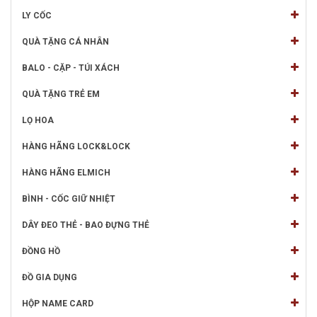
LY CỐC
QUÀ TẶNG CÁ NHÂN
BALO - CẶP - TÚI XÁCH
QUÀ TẶNG TRẺ EM
LỌ HOA
HÀNG HÃNG LOCK&LOCK
HÀNG HÃNG ELMICH
BÌNH - CỐC GIỮ NHIỆT
DÂY ĐEO THẺ - BAO ĐỰNG THẺ
ĐỒNG HỒ
ĐỒ GIA DỤNG
HỘP NAME CARD