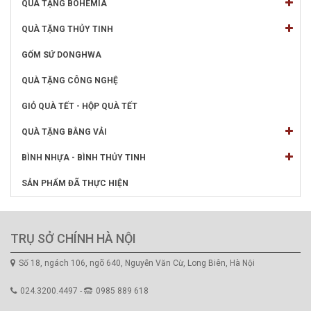
QUÀ TẶNG BOHEMIA
QUÀ TẶNG THỦY TINH
GỐM SỨ DONGHWA
QUÀ TẶNG CÔNG NGHỆ
GIỎ QUÀ TẾT - HỘP QUÀ TẾT
QUÀ TẶNG BẰNG VẢI
BÌNH NHỰA - BÌNH THỦY TINH
SẢN PHẨM ĐÃ THỰC HIỆN
TRỤ SỞ CHÍNH HÀ NỘI
Số 18, ngách 106, ngõ 640, Nguyễn Văn Cừ, Long Biên, Hà Nội
024.3200.4497 -
0985 889 618