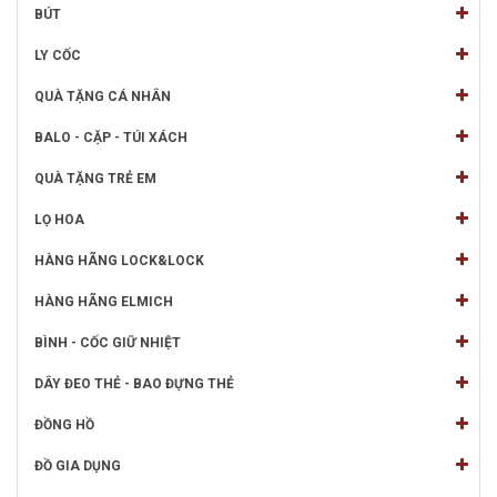
BÚT
LY CỐC
QUÀ TẶNG CÁ NHÂN
BALO - CẶP - TÚI XÁCH
QUÀ TẶNG TRẺ EM
LỌ HOA
HÀNG HÃNG LOCK&LOCK
HÀNG HÃNG ELMICH
BÌNH - CỐC GIỮ NHIỆT
DÂY ĐEO THẺ - BAO ĐỰNG THẺ
ĐỒNG HỒ
ĐỒ GIA DỤNG