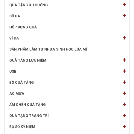
QUÀ TẶNG XU HƯỚNG
SỔ DA
HỘP ĐỰNG QUÀ
VÍ DA
SẢN PHẨM LÀM TỰ NHỰA SINH HỌC LÚA MÌ
QUÀ TẶNG LƯU NIỆM
USB
BỘ QUÀ TẶNG
ÁO MƯA
ẤM CHÉN QUÀ TẶNG
QUÀ TẶNG TRANG TRÍ
BỘ SỐ KỶ NIỆM