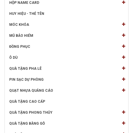
HỘP NAME CARD
HUY HIỆU - THẺ TÊN
MÓC KHÓA
MŨ BẢO HIỂM
ĐỒNG PHỤC
Ô DÙ
QUÀ TẶNG PHA LÊ
PIN SẠC DỰ PHÒNG
QUẠT NHỰA QUẢNG CÁO
QUÀ TẶNG CAO CẤP
QUÀ TẶNG PHONG THỦY
QUÀ TẶNG BẰNG GỖ