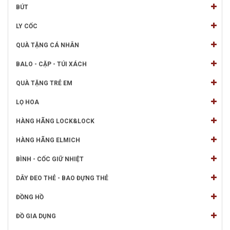
BÚT
LY CỐC
QUÀ TẶNG CÁ NHÂN
BALO - CẶP - TÚI XÁCH
QUÀ TẶNG TRẺ EM
LỌ HOA
HÀNG HÃNG LOCK&LOCK
HÀNG HÃNG ELMICH
BÌNH - CỐC GIỮ NHIỆT
DÂY ĐEO THẺ - BAO ĐỰNG THẺ
ĐỒNG HỒ
ĐỒ GIA DỤNG