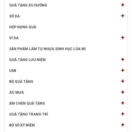
QUÀ TẶNG XU HƯỚNG
SỔ DA
HỘP ĐỰNG QUÀ
VÍ DA
SẢN PHẨM LÀM TỰ NHỰA SINH HỌC LÚA MÌ
QUÀ TẶNG LƯU NIỆM
USB
BỘ QUÀ TẶNG
ÁO MƯA
ẤM CHÉN QUÀ TẶNG
QUÀ TẶNG TRANG TRÍ
BỘ SỐ KỶ NIỆM