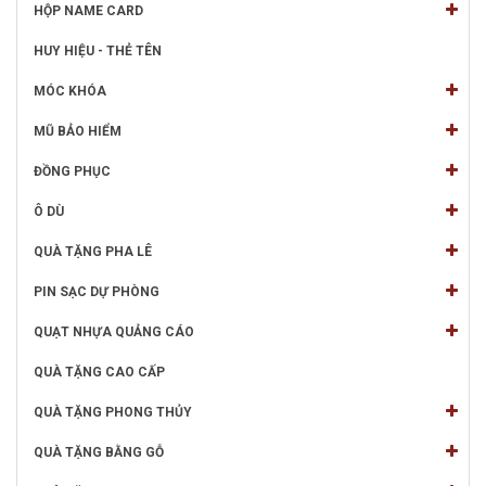
HỘP NAME CARD
HUY HIỆU - THẺ TÊN
MÓC KHÓA
MŨ BẢO HIỂM
ĐỒNG PHỤC
Ô DÙ
QUÀ TẶNG PHA LÊ
PIN SẠC DỰ PHÒNG
QUẠT NHỰA QUẢNG CÁO
QUÀ TẶNG CAO CẤP
QUÀ TẶNG PHONG THỦY
QUÀ TẶNG BẰNG GỖ