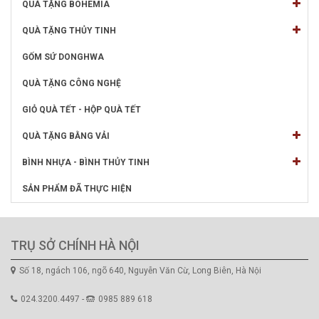
QUÀ TẶNG BOHEMIA
QUÀ TẶNG THỦY TINH
GỐM SỨ DONGHWA
QUÀ TẶNG CÔNG NGHỆ
GIỎ QUÀ TẾT - HỘP QUÀ TẾT
QUÀ TẶNG BẰNG VẢI
BÌNH NHỰA - BÌNH THỦY TINH
SẢN PHẨM ĐÃ THỰC HIỆN
TRỤ SỞ CHÍNH HÀ NỘI
Số 18, ngách 106, ngõ 640, Nguyễn Văn Cừ, Long Biên, Hà Nội
024.3200.4497 -
0985 889 618