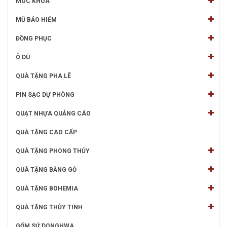
MÓC KHÓA
MŨ BẢO HIỂM
ĐỒNG PHỤC
Ô DÙ
QUÀ TẶNG PHA LÊ
PIN SẠC DỰ PHÒNG
QUẠT NHỰA QUẢNG CÁO
QUÀ TẶNG CAO CẤP
QUÀ TẶNG PHONG THỦY
QUÀ TẶNG BẰNG GỖ
QUÀ TẶNG BOHEMIA
QUÀ TẶNG THỦY TINH
GỐM SỨ DONGHWA