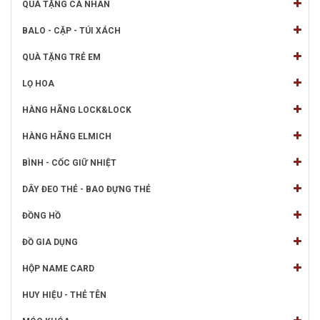
QUÀ TẶNG CÁ NHÂN
BALO - CẶP - TÚI XÁCH
QUÀ TẶNG TRẺ EM
LỌ HOA
HÀNG HÃNG LOCK&LOCK
HÀNG HÃNG ELMICH
BÌNH - CỐC GIỮ NHIỆT
DÂY ĐEO THẺ - BAO ĐỰNG THẺ
ĐỒNG HỒ
ĐỒ GIA DỤNG
HỘP NAME CARD
HUY HIỆU - THẺ TÊN