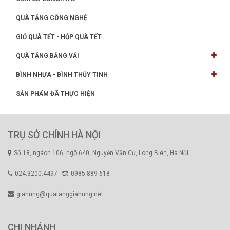
QUÀ TẶNG CÔNG NGHỆ
GIỎ QUÀ TẾT - HỘP QUÀ TẾT
QUÀ TẶNG BẰNG VẢI
BÌNH NHỰA - BÌNH THỦY TINH
SẢN PHẨM ĐÃ THỰC HIỆN
TRỤ SỞ CHÍNH HÀ NỘI
Số 18, ngách 106, ngõ 640, Nguyễn Văn Cừ, Long Biên, Hà Nội
024.3200.4497 -
0985 889 618
giahung@quatanggiahung.net
CHI NHÁNH