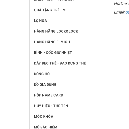
Hotline:
QUÀ TẶNG TRẺ EM
Email:
q
LỌ HOA
HÀNG HÃNG LOCK&LOCK
HÀNG HÃNG ELMICH
BÌNH - CỐC GIỮ NHIỆT
DÂY ĐEO THẺ - BAO ĐỰNG THẺ
ĐỒNG HỒ
ĐỒ GIA DỤNG
HỘP NAME CARD
HUY HIỆU - THẺ TÊN
MÓC KHÓA
MŨ BẢO HIỂM