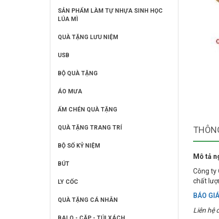
SẢN PHẨM LÀM TỰ NHỰA SINH HỌC
LÚA MÌ
QUÀ TẶNG LƯU NIỆM
USB
BỘ QUÀ TẶNG
ÁO MƯA
ẤM CHÉN QUÀ TẶNG
QUÀ TẶNG TRANG TRÍ
THÔNG
BỘ SỐ KỶ NIỆM
Mô tả n
BÚT
Công ty 
chất lư
LY CỐC
BÁO GIÁ
QUÀ TẶNG CÁ NHÂN
Liên hệ đ
BALO - CẶP - TÚI XÁCH