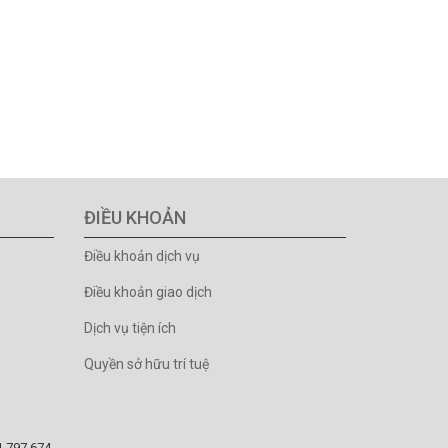
ĐIỀU KHOẢN
Điều khoản dịch vụ
Điều khoản giao dịch
Dịch vụ tiện ích
Quyền sở hữu trí tuệ
81.797.674