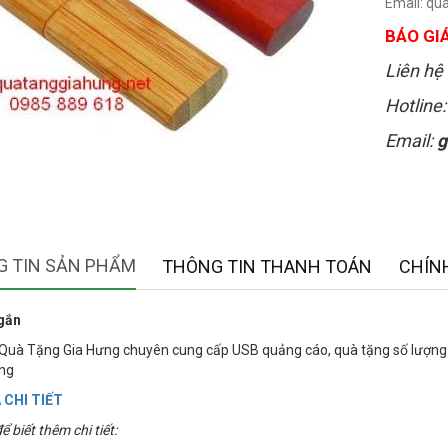
Email: q
BÁO GIÁ
Liên hệ 
Hotline
Email:
g
 TIN SẢN PHẨM
THÔNG TIN THANH TOÁN
CHÍN
gắn
Quà Tặng Gia Hưng chuyên cung cấp USB quảng cáo, quà tặng số lượng lớn
ợng
 CHI TIẾT
ể biết thêm chi tiết: