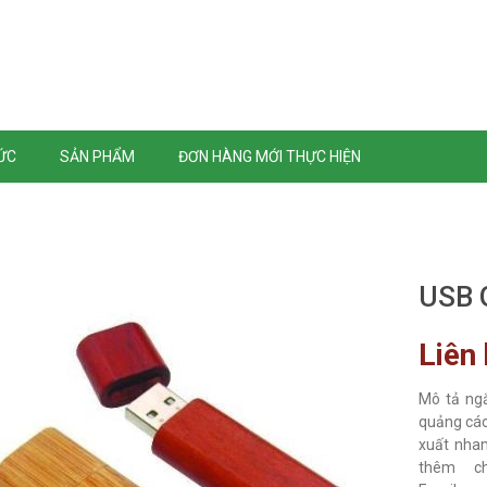
TỨC
SẢN PHẨM
ĐƠN HÀNG MỚI THỰC HIỆN
USB 
Liên
Mô tả ng
quảng cáo,
xuất nhan
thêm ch