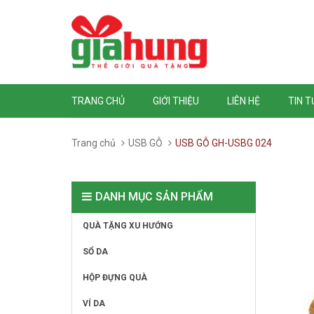
TRANG CHỦ
GIỚI THIỆU
LIÊN HỆ
TIN 
Trang chủ
USB GỖ
USB GỖ GH-USBG 024
DANH MỤC SẢN PHẨM
QUÀ TẶNG XU HƯỚNG
SỔ DA
HỘP ĐỰNG QUÀ
VÍ DA