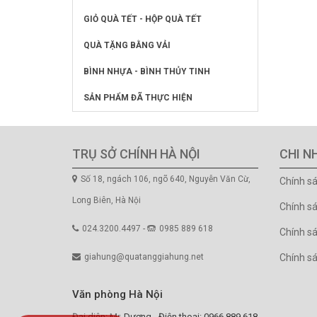
GIỎ QUÀ TẾT - HỘP QUÀ TẾT
QUÀ TẶNG BẰNG VẢI
BÌNH NHỰA - BÌNH THỦY TINH
SẢN PHẨM ĐÃ THỰC HIỆN
TRỤ SỞ CHÍNH HÀ NỘI
CHI N
Số 18, ngách 106, ngõ 640, Nguyễn Văn Cừ,
Chính s
Long Biên, Hà Nội
Chính s
024.3200.4497 -
0985 889 618
Chính sá
giahung@quatanggiahung.net
Chính s
Văn phòng Hà Nội
Đại diện: Mr. Dương - Điện thoại: 0966.889.618