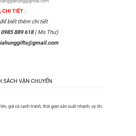
uatanggiahung@gmail.com
 CHI TIẾT :
để biết thêm chi tiết
:
0985 889 618
( Ms Thư)
iahunggifts@gmail.com
H SÁCH VẬN CHUYỂN
, giá cả cạnh tranh, thời gian sản xuất nhanh, uy tín,