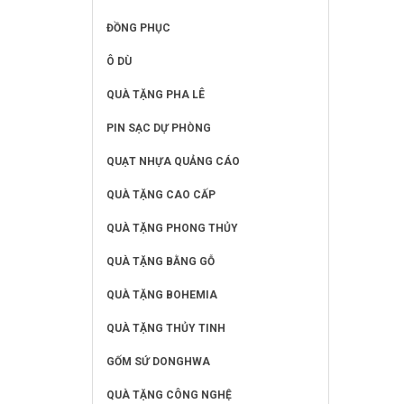
ĐỒNG PHỤC
Ô DÙ
QUÀ TẶNG PHA LÊ
PIN SẠC DỰ PHÒNG
QUẠT NHỰA QUẢNG CÁO
QUÀ TẶNG CAO CẤP
QUÀ TẶNG PHONG THỦY
QUÀ TẶNG BẰNG GỖ
QUÀ TẶNG BOHEMIA
QUÀ TẶNG THỦY TINH
GỐM SỨ DONGHWA
QUÀ TẶNG CÔNG NGHỆ