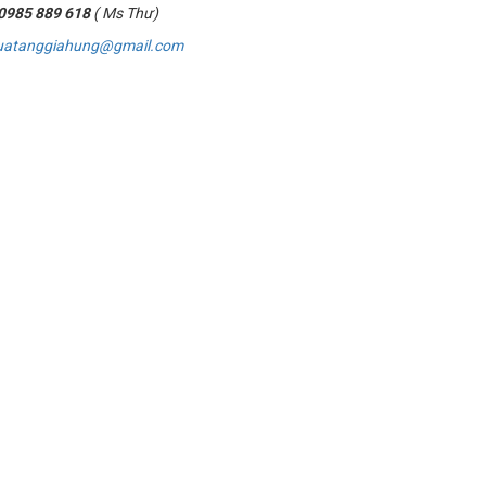
0985 889 618
( Ms Thư)
uatanggiahung@gmail.com