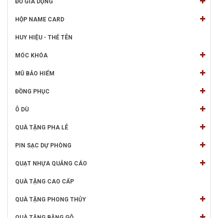
ĐỒ GIA DỤNG
HỘP NAME CARD
HUY HIỆU - THẺ TÊN
MÓC KHÓA
MŨ BẢO HIỂM
ĐỒNG PHỤC
Ô DÙ
QUÀ TẶNG PHA LÊ
PIN SẠC DỰ PHÒNG
QUẠT NHỰA QUẢNG CÁO
QUÀ TẶNG CAO CẤP
QUÀ TẶNG PHONG THỦY
QUÀ TẶNG BẰNG GỖ