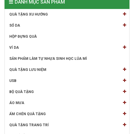
DANH MỤC SẢN PHẨM
QUÀ TẶNG XU HƯỚNG
SỔ DA
HỘP ĐỰNG QUÀ
VÍ DA
SẢN PHẨM LÀM TỰ NHỰA SINH HỌC LÚA MÌ
QUÀ TẶNG LƯU NIỆM
USB
BỘ QUÀ TẶNG
ÁO MƯA
ẤM CHÉN QUÀ TẶNG
QUÀ TẶNG TRANG TRÍ