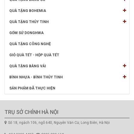
QUÀ TẶNG BOHEMIA
QUÀ TẶNG THỦY TINH
GỐM SỨ DONGHWA
QUÀ TẶNG CÔNG NGHỆ
GIỎ QUÀ TẾT - HỘP QUÀ TẾT
QUÀ TẶNG BẰNG VẢI
BÌNH NHỰA - BÌNH THỦY TINH
SẢN PHẨM ĐÃ THỰC HIỆN
TRỤ SỞ CHÍNH HÀ NỘI
Số 18, ngách 106, ngõ 640, Nguyễn Văn Cừ, Long Biên, Hà Nội