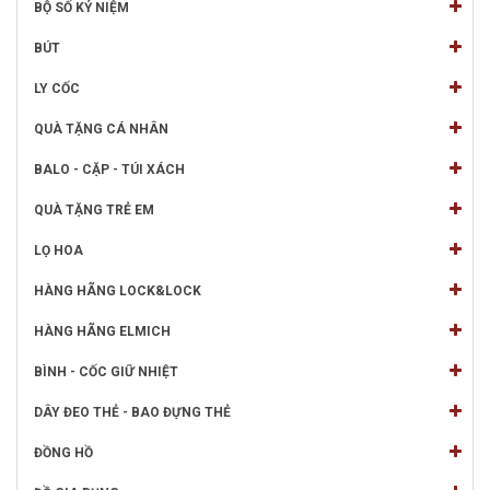
BỘ SỐ KỶ NIỆM
BÚT
LY CỐC
QUÀ TẶNG CÁ NHÂN
BALO - CẶP - TÚI XÁCH
QUÀ TẶNG TRẺ EM
LỌ HOA
HÀNG HÃNG LOCK&LOCK
HÀNG HÃNG ELMICH
BÌNH - CỐC GIỮ NHIỆT
DÂY ĐEO THẺ - BAO ĐỰNG THẺ
ĐỒNG HỒ