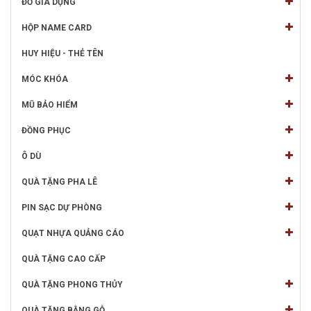
ĐỒ GIA DỤNG
HỘP NAME CARD
HUY HIỆU - THẺ TÊN
MÓC KHÓA
MŨ BẢO HIỂM
ĐỒNG PHỤC
Ô DÙ
QUÀ TẶNG PHA LÊ
PIN SẠC DỰ PHÒNG
QUẠT NHỰA QUẢNG CÁO
QUÀ TẶNG CAO CẤP
QUÀ TẶNG PHONG THỦY
QUÀ TẶNG BẰNG GỖ