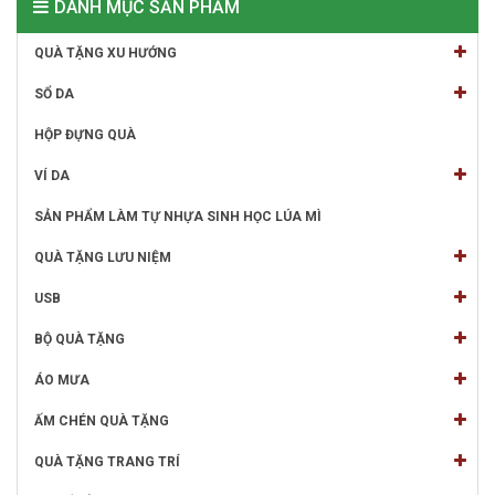
DANH MỤC SẢN PHẨM
QUÀ TẶNG XU HƯỚNG
SỔ DA
HỘP ĐỰNG QUÀ
VÍ DA
SẢN PHẨM LÀM TỰ NHỰA SINH HỌC LÚA MÌ
QUÀ TẶNG LƯU NIỆM
USB
BỘ QUÀ TẶNG
ÁO MƯA
ẤM CHÉN QUÀ TẶNG
QUÀ TẶNG TRANG TRÍ