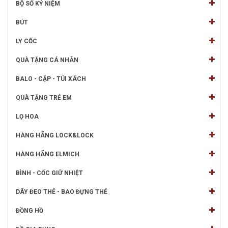
BỘ SỐ KỶ NIỆM
BÚT
LY CỐC
QUÀ TẶNG CÁ NHÂN
BALO - CẶP - TÚI XÁCH
QUÀ TẶNG TRẺ EM
LỌ HOA
HÀNG HÃNG LOCK&LOCK
HÀNG HÃNG ELMICH
BÌNH - CỐC GIỮ NHIỆT
DÂY ĐEO THẺ - BAO ĐỰNG THẺ
ĐỒNG HỒ