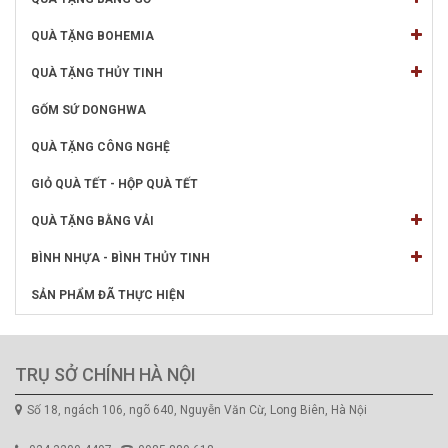
QUÀ TẶNG BOHEMIA
QUÀ TẶNG THỦY TINH
GỐM SỨ DONGHWA
QUÀ TẶNG CÔNG NGHỆ
GIỎ QUÀ TẾT - HỘP QUÀ TẾT
QUÀ TẶNG BẰNG VẢI
BÌNH NHỰA - BÌNH THỦY TINH
SẢN PHẨM ĐÃ THỰC HIỆN
TRỤ SỞ CHÍNH HÀ NỘI
Số 18, ngách 106, ngõ 640, Nguyễn Văn Cừ, Long Biên, Hà Nội