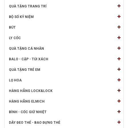
QUÀ TẶNG TRANG TRÍ
BỘ SỐ KỶ NIỆM
BÚT
LY CỐC
QUÀ TẶNG CÁ NHÂN
BALO - CẶP - TÚI XÁCH
QUÀ TẶNG TRẺ EM
LỌ HOA
HÀNG HÃNG LOCK&LOCK
HÀNG HÃNG ELMICH
BÌNH - CỐC GIỮ NHIỆT
DÂY ĐEO THẺ - BAO ĐỰNG THẺ