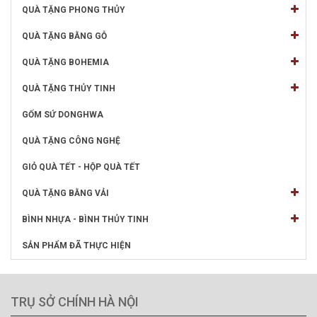
QUÀ TẶNG PHONG THỦY
QUÀ TẶNG BẰNG GỖ
QUÀ TẶNG BOHEMIA
QUÀ TẶNG THỦY TINH
GỐM SỨ DONGHWA
QUÀ TẶNG CÔNG NGHỆ
GIỎ QUÀ TẾT - HỘP QUÀ TẾT
QUÀ TẶNG BẰNG VẢI
BÌNH NHỰA - BÌNH THỦY TINH
SẢN PHẨM ĐÃ THỰC HIỆN
TRỤ SỞ CHÍNH HÀ NỘI