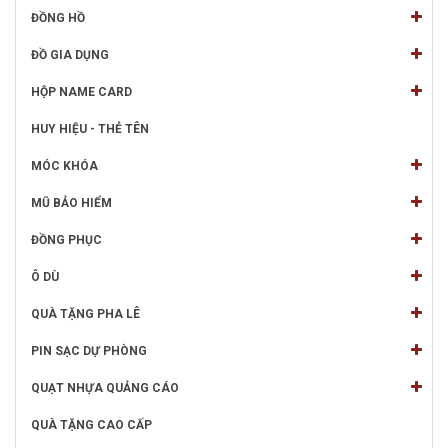
ĐỒNG HỒ
ĐỒ GIA DỤNG
HỘP NAME CARD
HUY HIỆU - THẺ TÊN
MÓC KHÓA
MŨ BẢO HIỂM
ĐỒNG PHỤC
Ô DÙ
QUÀ TẶNG PHA LÊ
PIN SẠC DỰ PHÒNG
QUẠT NHỰA QUẢNG CÁO
QUÀ TẶNG CAO CẤP