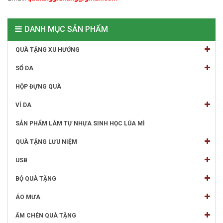
DANH MỤC SẢN PHẨM
QUÀ TẶNG XU HƯỚNG
SỔ DA
HỘP ĐỰNG QUÀ
VÍ DA
SẢN PHẨM LÀM TỰ NHỰA SINH HỌC LÚA MÌ
QUÀ TẶNG LƯU NIỆM
USB
BỘ QUÀ TẶNG
ÁO MƯA
ẤM CHÉN QUÀ TẶNG