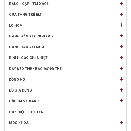
BALO - CẶP - TÚI XÁCH
QUÀ TẶNG TRẺ EM
LỌ HOA
HÀNG HÃNG LOCK&LOCK
HÀNG HÃNG ELMICH
BÌNH - CỐC GIỮ NHIỆT
DÂY ĐEO THẺ - BAO ĐỰNG THẺ
ĐỒNG HỒ
ĐỒ GIA DỤNG
HỘP NAME CARD
HUY HIỆU - THẺ TÊN
MÓC KHÓA