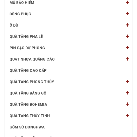
MŨ BẢO HIỂM
ĐỒNG PHỤC
Ô DÙ
QUÀ TẶNG PHA LÊ
PIN SẠC DỰ PHÒNG
QUẠT NHỰA QUẢNG CÁO
QUÀ TẶNG CAO CẤP
QUÀ TẶNG PHONG THỦY
QUÀ TẶNG BẰNG GỖ
QUÀ TẶNG BOHEMIA
QUÀ TẶNG THỦY TINH
GỐM SỨ DONGHWA