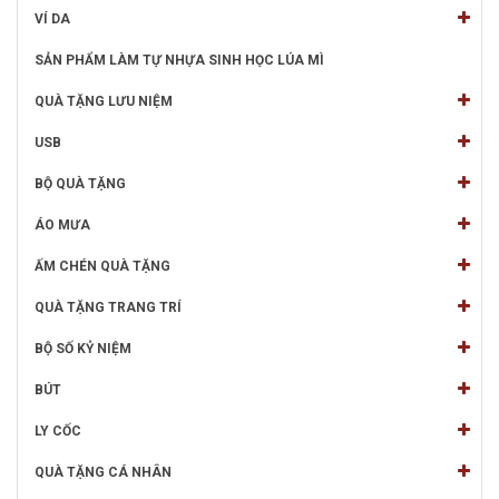
VÍ DA
SẢN PHẨM LÀM TỰ NHỰA SINH HỌC LÚA MÌ
QUÀ TẶNG LƯU NIỆM
USB
BỘ QUÀ TẶNG
ÁO MƯA
ẤM CHÉN QUÀ TẶNG
QUÀ TẶNG TRANG TRÍ
BỘ SỐ KỶ NIỆM
BÚT
LY CỐC
QUÀ TẶNG CÁ NHÂN