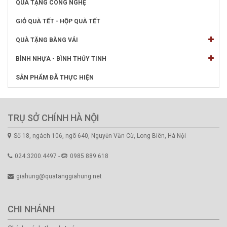
QUÀ TẶNG CÔNG NGHỆ
GIỎ QUÀ TẾT - HỘP QUÀ TẾT
QUÀ TẶNG BẰNG VẢI
BÌNH NHỰA - BÌNH THỦY TINH
SẢN PHẨM ĐÃ THỰC HIỆN
TRỤ SỞ CHÍNH HÀ NỘI
Số 18, ngách 106, ngõ 640, Nguyễn Văn Cừ, Long Biên, Hà Nội
024.3200.4497 -
0985 889 618
giahung@quatanggiahung.net
CHI NHÁNH