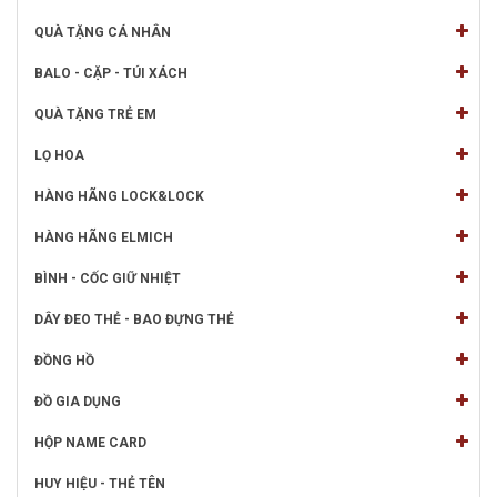
QUÀ TẶNG CÁ NHÂN
BALO - CẶP - TÚI XÁCH
QUÀ TẶNG TRẺ EM
LỌ HOA
HÀNG HÃNG LOCK&LOCK
HÀNG HÃNG ELMICH
BÌNH - CỐC GIỮ NHIỆT
DÂY ĐEO THẺ - BAO ĐỰNG THẺ
ĐỒNG HỒ
ĐỒ GIA DỤNG
HỘP NAME CARD
HUY HIỆU - THẺ TÊN