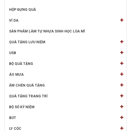
HỘP ĐỰNG QUÀ
VÍ DA
SẢN PHẨM LÀM TỰ NHỰA SINH HỌC LÚA MÌ
QUÀ TẶNG LƯU NIỆM
USB
BỘ QUÀ TẶNG
ÁO MƯA
ẤM CHÉN QUÀ TẶNG
QUÀ TẶNG TRANG TRÍ
BỘ SỐ KỶ NIỆM
BÚT
LY CỐC