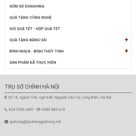
GỐM SỨ DONGHWA
QUÀ TẶNG CÔNG NGHỆ
GIỎ QUÀ TẾT - HỘP QUÀ TẾT
QUÀ TẶNG BẰNG VẢI
BÌNH NHỰA - BÌNH THỦY TINH
SẢN PHẨM ĐÃ THỰC HIỆN
TRỤ SỞ CHÍNH HÀ NỘI
Số 18, ngách 106, ngõ 640, Nguyễn Văn Cừ, Long Biên, Hà Nội
024.3200.4497 -
0985 889 618
giahung@quatanggiahung.net