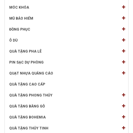
MÓC KHÓA
MŨ BẢO HIỂM
ĐỒNG PHỤC
Ô DÙ
QUÀ TẶNG PHA LÊ
PIN SẠC DỰ PHÒNG
QUẠT NHỰA QUẢNG CÁO
QUÀ TẶNG CAO CẤP
QUÀ TẶNG PHONG THỦY
QUÀ TẶNG BẰNG GỖ
QUÀ TẶNG BOHEMIA
QUÀ TẶNG THỦY TINH