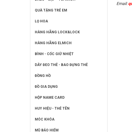
Email:
q
QUÀ TẶNG TRẺ EM
LỌ HOA
HÀNG HÃNG LOCK&LOCK
HÀNG HÃNG ELMICH
BÌNH - CỐC GIỮ NHIỆT
DÂY ĐEO THẺ - BAO ĐỰNG THẺ
ĐỒNG HỒ
ĐỒ GIA DỤNG
HỘP NAME CARD
HUY HIỆU - THẺ TÊN
MÓC KHÓA
MŨ BẢO HIỂM