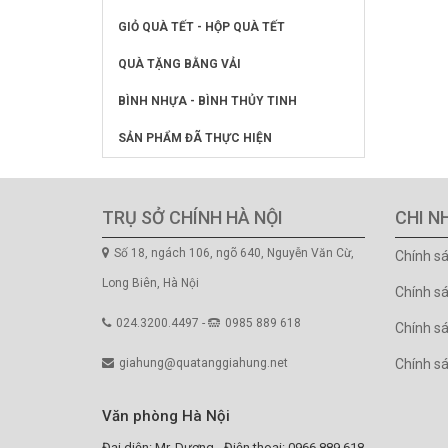
GIỎ QUÀ TẾT - HỘP QUÀ TẾT
QUÀ TẶNG BẰNG VẢI
BÌNH NHỰA - BÌNH THỦY TINH
SẢN PHẨM ĐÃ THỰC HIỆN
TRỤ SỞ CHÍNH HÀ NỘI
CHI N
Số 18, ngách 106, ngõ 640, Nguyễn Văn Cừ,
Chính s
Long Biên, Hà Nội
Chính s
024.3200.4497 -
0985 889 618
Chính sá
giahung@quatanggiahung.net
Chính s
Văn phòng Hà Nội
Đại diện: Mr. Dương - Điện thoại: 0966.889.618