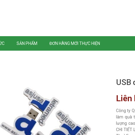
TỨC
SẢN PHẨM
ĐƠN HÀNG MỚI THỰC HIỆN
USB 
Liên
Công ty Q
làm quà t
lượng cao
CHI TIẾT L