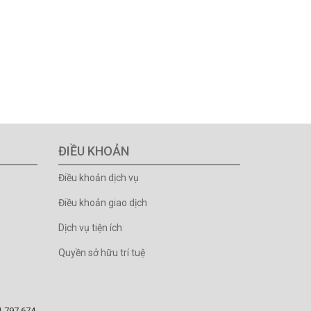
ĐIỀU KHOẢN
Điều khoản dịch vụ
Điều khoản giao dịch
Dịch vụ tiện ích
Quyền sở hữu trí tuệ
81.797.674