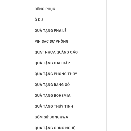
ĐỒNG PHỤC
Ô DÙ
QUÀ TẶNG PHA LÊ
PIN SẠC DỰ PHÒNG
QUẠT NHỰA QUẢNG CÁO
QUÀ TẶNG CAO CẤP
QUÀ TẶNG PHONG THỦY
QUÀ TẶNG BẰNG GỖ
QUÀ TẶNG BOHEMIA
QUÀ TẶNG THỦY TINH
GỐM SỨ DONGHWA
QUÀ TẶNG CÔNG NGHỆ