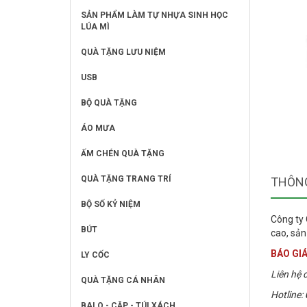
SẢN PHẨM LÀM TỰ NHỰA SINH HỌC
LÚA MÌ
QUÀ TẶNG LƯU NIỆM
USB
BỘ QUÀ TẶNG
ÁO MƯA
ẤM CHÉN QUÀ TẶNG
QUÀ TẶNG TRANG TRÍ
THÔNG
BỘ SỐ KỶ NIỆM
Công ty 
BÚT
cao, sản
BÁO GIÁ
LY CỐC
Liên hệ đ
QUÀ TẶNG CÁ NHÂN
Hotline:
BALO - CẶP - TÚI XÁCH