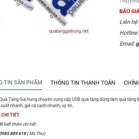
Thư) Ema
BÁO GIÁ
Liên hệ 
Hotline
Email:
g
 TIN SẢN PHẨM
THÔNG TIN THANH TOÁN
CHÍN
Quà Tặng Gia Hưng chuyên cung cấp USB quà tặng dùng làm quà tặng khá
 xuất nhanh, giá cả cạnh nhanh, uy tín.
 CHI TIẾT
ể biết thêm chi tiết:
0985 889 618
( Ms Thư)