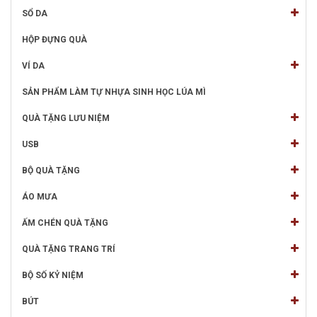
SỔ DA
HỘP ĐỰNG QUÀ
VÍ DA
SẢN PHẨM LÀM TỰ NHỰA SINH HỌC LÚA MÌ
QUÀ TẶNG LƯU NIỆM
USB
BỘ QUÀ TẶNG
ÁO MƯA
ẤM CHÉN QUÀ TẶNG
QUÀ TẶNG TRANG TRÍ
BỘ SỐ KỶ NIỆM
BÚT