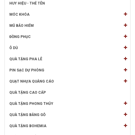
HUY HIỆU - THẺ TÊN
MÓC KHÓA
MŨ BẢO HIỂM
ĐỒNG PHỤC
Ô DÙ
QUÀ TẶNG PHA LÊ
PIN SẠC DỰ PHÒNG
QUẠT NHỰA QUẢNG CÁO
QUÀ TẶNG CAO CẤP
QUÀ TẶNG PHONG THỦY
QUÀ TẶNG BẰNG GỖ
QUÀ TẶNG BOHEMIA