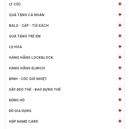
LY CỐC
QUÀ TẶNG CÁ NHÂN
BALO - CẶP - TÚI XÁCH
QUÀ TẶNG TRẺ EM
LỌ HOA
HÀNG HÃNG LOCK&LOCK
HÀNG HÃNG ELMICH
BÌNH - CỐC GIỮ NHIỆT
DÂY ĐEO THẺ - BAO ĐỰNG THẺ
ĐỒNG HỒ
ĐỒ GIA DỤNG
HỘP NAME CARD