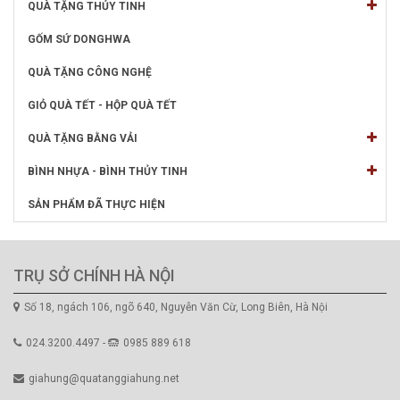
QUÀ TẶNG THỦY TINH
GỐM SỨ DONGHWA
QUÀ TẶNG CÔNG NGHỆ
GIỎ QUÀ TẾT - HỘP QUÀ TẾT
QUÀ TẶNG BẰNG VẢI
BÌNH NHỰA - BÌNH THỦY TINH
SẢN PHẨM ĐÃ THỰC HIỆN
TRỤ SỞ CHÍNH HÀ NỘI
Số 18, ngách 106, ngõ 640, Nguyễn Văn Cừ, Long Biên, Hà Nội
024.3200.4497 -
0985 889 618
giahung@quatanggiahung.net