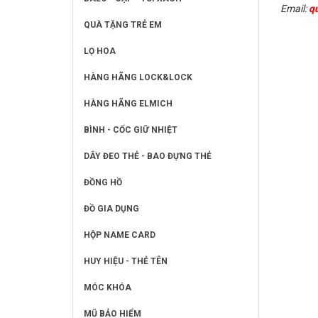
Email:
q
QUÀ TẶNG TRẺ EM
LỌ HOA
HÀNG HÃNG LOCK&LOCK
HÀNG HÃNG ELMICH
BÌNH - CỐC GIỮ NHIỆT
DÂY ĐEO THẺ - BAO ĐỰNG THẺ
ĐỒNG HỒ
ĐỒ GIA DỤNG
HỘP NAME CARD
HUY HIỆU - THẺ TÊN
MÓC KHÓA
MŨ BẢO HIỂM