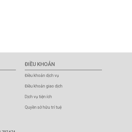
ĐIỀU KHOẢN
Điều khoản dịch vụ
Điều khoản giao dịch
Dịch vụ tiện ích
Quyền sở hữu trí tuệ
81.797.674