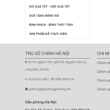
GIỎ QUÀ TẾT - HỘP QUÀ TẾT
QUÀ TẶNG BẰNG VẢI
BÌNH NHỰA - BÌNH THỦY TINH
SẢN PHẨM ĐÃ THỰC HIỆN
TRỤ SỞ CHÍNH HÀ NỘI
CHI N
Số 18, ngách 106, ngõ 640, Nguyễn Văn Cừ,
Chính s
Long Biên, Hà Nội
Chính s
024.3200.4497 -
0985 889 618
Chính sá
giahung@quatanggiahung.net
Chính s
Văn phòng Hà Nội
Đại diện: Mr. Dương - Điện thoại: 0966.889.618