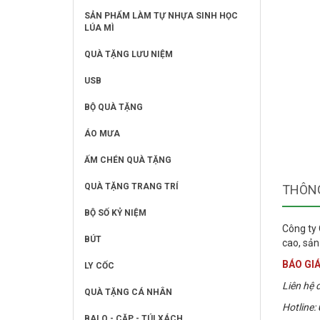
SẢN PHẨM LÀM TỰ NHỰA SINH HỌC
LÚA MÌ
QUÀ TẶNG LƯU NIỆM
USB
BỘ QUÀ TẶNG
ÁO MƯA
ẤM CHÉN QUÀ TẶNG
QUÀ TẶNG TRANG TRÍ
THÔNG
BỘ SỐ KỶ NIỆM
Công ty 
BÚT
cao, sản
BÁO GIÁ
LY CỐC
Liên hệ đ
QUÀ TẶNG CÁ NHÂN
Hotline:
BALO - CẶP - TÚI XÁCH