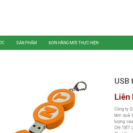
TỨC
SẢN PHẨM
ĐƠN HÀNG MỚI THỰC HIỆN
USB 
Liên
Công ty Q
làm quà t
lượng cao
CHI TIẾT L