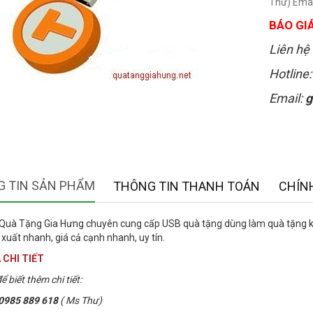
Thư) Ema
BÁO GIÁ
Liên hệ 
Hotline
Email:
g
 TIN SẢN PHẨM
THÔNG TIN THANH TOÁN
CHÍN
Quà Tặng Gia Hưng chuyên cung cấp USB quà tặng dùng làm quà tặng khá
 xuất nhanh, giá cả cạnh nhanh, uy tín.
 CHI TIẾT
ể biết thêm chi tiết:
0985 889 618
( Ms Thư)