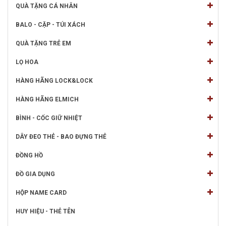
QUÀ TẶNG CÁ NHÂN
BALO - CẶP - TÚI XÁCH
QUÀ TẶNG TRẺ EM
LỌ HOA
HÀNG HÃNG LOCK&LOCK
HÀNG HÃNG ELMICH
BÌNH - CỐC GIỮ NHIỆT
DÂY ĐEO THẺ - BAO ĐỰNG THẺ
ĐỒNG HỒ
ĐỒ GIA DỤNG
HỘP NAME CARD
HUY HIỆU - THẺ TÊN