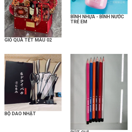
BÌNH NHỰA - BÌNH NƯỚC
TRẺ EM
GIỎ QUÀ TẾT MẪU 02
BỘ DAO NHẬT