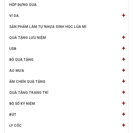
HỘP ĐỰNG QUÀ
VÍ DA
SẢN PHẨM LÀM TỰ NHỰA SINH HỌC LÚA MÌ
QUÀ TẶNG LƯU NIỆM
USB
BỘ QUÀ TẶNG
ÁO MƯA
ẤM CHÉN QUÀ TẶNG
QUÀ TẶNG TRANG TRÍ
BỘ SỐ KỶ NIỆM
BÚT
LY CỐC