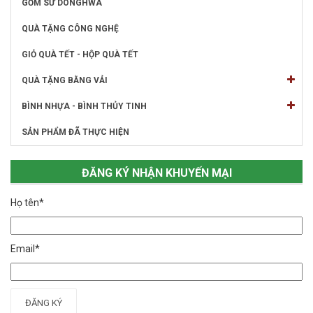
GỐM SỨ DONGHWA
QUÀ TẶNG CÔNG NGHỆ
GIỎ QUÀ TẾT - HỘP QUÀ TẾT
QUÀ TẶNG BẰNG VẢI
BÌNH NHỰA - BÌNH THỦY TINH
SẢN PHẨM ĐÃ THỰC HIỆN
ĐĂNG KÝ NHẬN KHUYẾN MẠI
Họ tên*
Email*
ĐĂNG KÝ