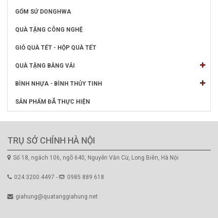
GỐM SỨ DONGHWA
QUÀ TẶNG CÔNG NGHỆ
GIỎ QUÀ TẾT - HỘP QUÀ TẾT
QUÀ TẶNG BẰNG VẢI
BÌNH NHỰA - BÌNH THỦY TINH
SẢN PHẨM ĐÃ THỰC HIỆN
TRỤ SỞ CHÍNH HÀ NỘI
Số 18, ngách 106, ngõ 640, Nguyễn Văn Cừ, Long Biên, Hà Nội
024.3200.4497 -
0985 889 618
giahung@quatanggiahung.net