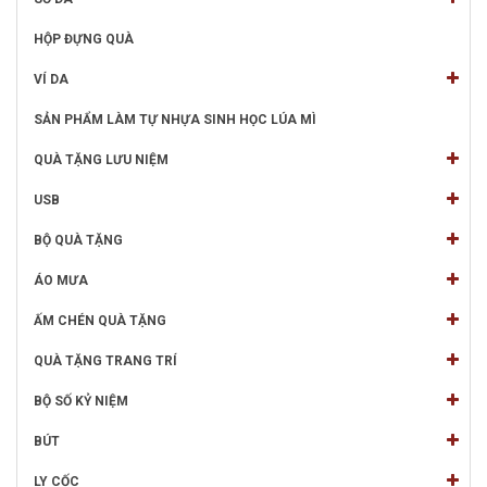
HỘP ĐỰNG QUÀ
VÍ DA
SẢN PHẨM LÀM TỰ NHỰA SINH HỌC LÚA MÌ
QUÀ TẶNG LƯU NIỆM
USB
BỘ QUÀ TẶNG
ÁO MƯA
ẤM CHÉN QUÀ TẶNG
QUÀ TẶNG TRANG TRÍ
BỘ SỐ KỶ NIỆM
BÚT
LY CỐC