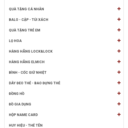
QUÀ TẶNG CÁ NHÂN
BALO - CẶP - TÚI XÁCH
QUÀ TẶNG TRẺ EM
LỌ HOA
HÀNG HÃNG LOCK&LOCK
HÀNG HÃNG ELMICH
BÌNH - CỐC GIỮ NHIỆT
DÂY ĐEO THẺ - BAO ĐỰNG THẺ
ĐỒNG HỒ
ĐỒ GIA DỤNG
HỘP NAME CARD
HUY HIỆU - THẺ TÊN