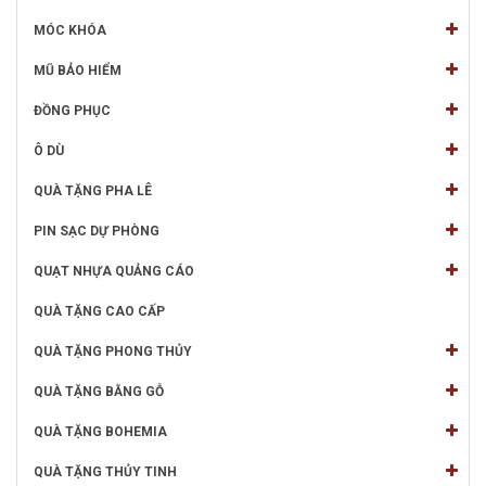
MÓC KHÓA
MŨ BẢO HIỂM
ĐỒNG PHỤC
Ô DÙ
QUÀ TẶNG PHA LÊ
PIN SẠC DỰ PHÒNG
QUẠT NHỰA QUẢNG CÁO
QUÀ TẶNG CAO CẤP
QUÀ TẶNG PHONG THỦY
QUÀ TẶNG BẰNG GỖ
QUÀ TẶNG BOHEMIA
QUÀ TẶNG THỦY TINH