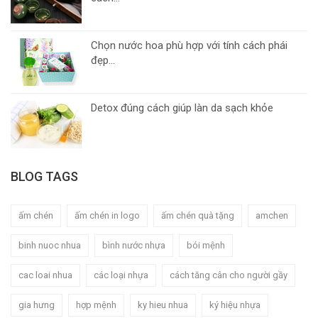
Chọn nước hoa phù hợp với tính cách phái
đẹp...
Detox đúng cách giúp làn da sạch khỏe
BLOG TAGS
ấm chén
ấm chén in logo
ấm chén quà tặng
amchen
binh nuoc nhua
bình nước nhựa
bói mệnh
cac loai nhua
các loại nhựa
cách tăng cân cho người gầy
gia hưng
hợp mệnh
ky hieu nhua
ký hiệu nhựa