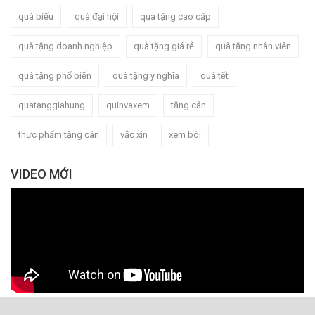
quà biếu
quà đại hội
quà tặng cao cấp
quà tặng doanh nghiệp
quà tặng giá rẻ
quà tặng nhân viên
quà tặng phổ biến
quà tặng ý nghĩa
quà tết
quatanggiahung
quinvaxem
tăng cân
thực phẩm tăng cân
vắc xin
xem bói
VIDEO MỚI