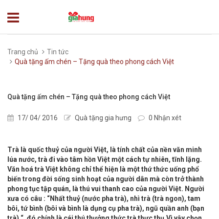
Trang chủ
Tin tức
Quà tặng ấm chén – Tặng quà theo phong cách Việt
Quà tặng ấm chén – Tặng quà theo phong cách Việt
17/ 04/ 2016
Quà tặng gia hưng
0 Nhận xét
Trà là quốc thuỷ của người Việt, là tính chất của nền văn minh
lúa nước, trà đi vào tâm hồn Việt một cách tự nhiên, tĩnh lặng.
Văn hoá trà Việt không chỉ thể hiện là một thứ thức uống phổ
biến trong đời sống sinh hoạt của người dân mà còn trở thành
phong tục tập quán, là thú vui thanh cao của người Việt. Người
xưa có câu : “Nhất thuỷ (nước pha trà), nhì trà (trà ngon), tam
bôi, tứ bình (bôi và bình là dụng cụ pha trà), ngũ quần anh (bạn
trà) “, đó chính là cái thú thưởng thức trà thực thụ.Vì vậy chọn